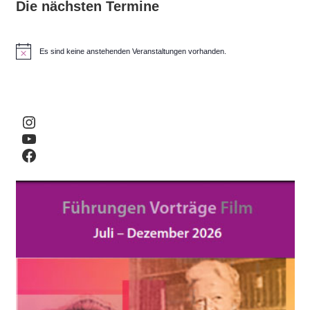
Die nächsten Termine
Es sind keine anstehenden Veranstaltungen vorhanden.
H
i
n
w
e
i
Instagram
s
YouTube
Facebook