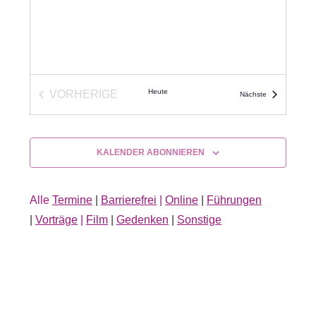
Heute
VORHERIGE
Veranstaltunge
Nächste
VERANSTALTUNGEN
KALENDER ABONNIEREN
Alle
Termine
|
Barrierefrei
|
Online
|
Führungen
|
Vorträge
|
Film
|
Gedenken
|
Sonstige