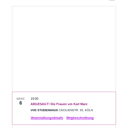
Datum
Ansic
Suche
auswählen.
Navig
und
Ansichte
Navigati
19:00
MÄRZ
6
ABGESAGT! Die Frauen um Karl Marx
VHS STUDIENHAUS
CÄCILIENSTR. 35, KÖLN
Veranstaltungsdetails
Wegbeschreibung