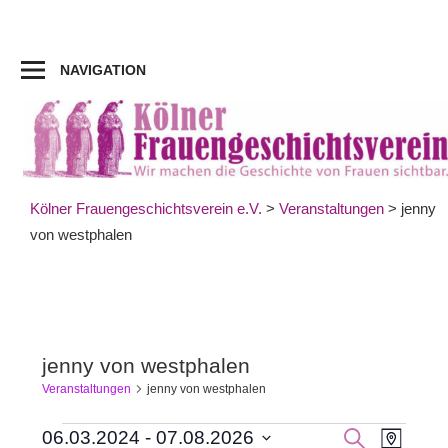
Zum
Inhalt
springen
NAVIGATION
Kölner Frauengeschichtsverein e.V.
>
Veranstaltungen
>
jenny
von westphalen
jenny von westphalen
Veranstaltungen
jenny von westphalen
Veran
Veranstaltungen
Veranst
SUCHE
06.03.2024
 - 
07.08.2026
KARTE