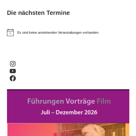
Die nächsten Termine
Es sind keine anstehenden Veranstaltungen vorhanden.
H
i
n
w
e
i
Instagram
s
YouTube
Facebook