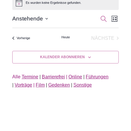
Es wurden keine Ergebnisse gefunden.
Hinweis
Veran
Veranst
SUCHE
Anstehende
LISTE
Datum
Ansic
Suche
wählen.
Navig
Heute
NÄCHSTE
Veranstaltungen
Vorherige
und
VERANSTA
Ansichte
KALENDER ABONNIEREN
Navigati
Alle
Termine
|
Barrierefrei
|
Online
|
Führungen
|
Vorträge
|
Film
|
Gedenken
|
Sonstige