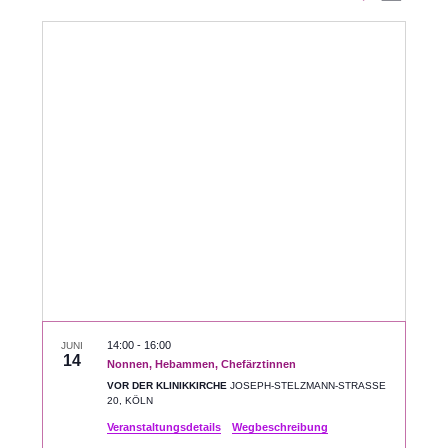
Datum
Ansic
Suche
auswählen.
Navig
und
Ansichte
Navigati
14:00
-
16:00
JUNI
14
Nonnen, Hebammen, Chefärztinnen
VOR DER KLINIKKIRCHE
JOSEPH-STELZMANN-STRASSE 2
0, KÖLN
Veranstaltungsdetails
Wegbeschreibung