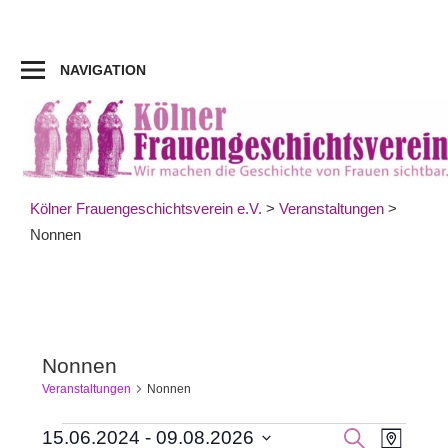
Zum
Inhalt
springen
NAVIGATION
Kölner Frauengeschichtsverein e.V.
>
Veranstaltungen
>
Nonnen
Nonnen
Veranstaltungen
Nonnen
Veran
Veranstaltungen
Veranst
SUCHE
15.06.2024
 - 
09.08.2026
KARTE