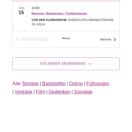
14:00
JUNI
15
Nonnen, Hebammen, Chefärztinnen
VOR DER KLINIKKIRCHE
JOSEPH-STELZMANN-STRASSE 2
0, KÖLN
Heute
VORHERIGE
Veranstaltunge
Nächste
VERANSTALTUNGEN
KALENDER ABONNIEREN
Alle
Termine
|
Barrierefrei
|
Online
|
Führungen
|
Vorträge
|
Film
|
Gedenken
|
Sonstige