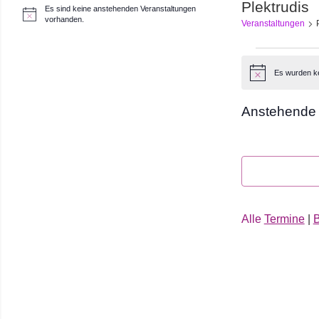
Plektrudis
Es sind keine anstehenden Veranstaltungen
H
vorhanden.
Veranstaltungen
i
n
w
Veranst
e
i
Es wurden k
Hinweis
s
Anstehende
Datum
auswählen.
Alle
Termine
|
B