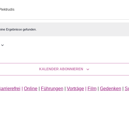
Plektrudis
altungen
eine Ergebnisse gefunden.
KALENDER ABONNIEREN
arrierefrei
|
Online
|
Führungen
|
Vorträge
|
Film
|
Gedenken
|
S