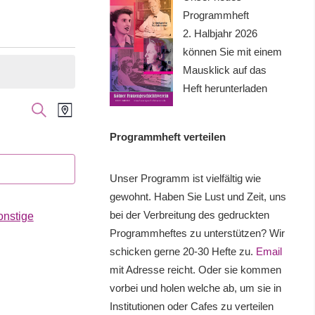
Programmheft
2. Halbjahr 2026
können Sie mit einem
Mausklick auf das
Heft herunterladen
Veranstaltung
Veranstaltungen
SUCHE
KARTE
Ansichten-
Suche
Programmheft verteilen
Navigation
und
Unser Programm ist vielfältig wie
Ansichten,
gewohnt. Haben Sie Lust und Zeit, uns
bei der Verbreitung des gedruckten
onstige
Navigation
Programmheftes zu unterstützen? Wir
schicken gerne 20-30 Hefte zu.
Email
mit Adresse reicht. Oder sie kommen
vorbei und holen welche ab, um sie in
Institutionen oder Cafes zu verteilen