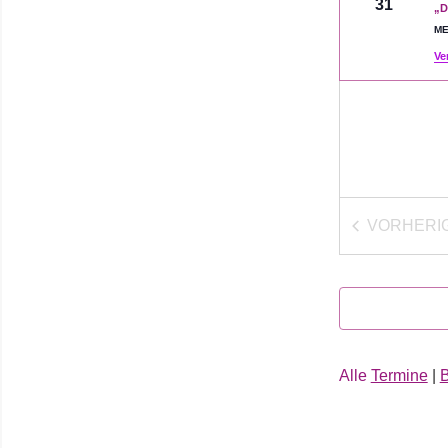
31
„D
ME
Ve
VORHERI
VER
Alle
Termine
|
B