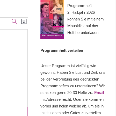
Programmheft
2. Halbjahr 2026
können Sie mit einem
Veranstaltung
Veranstaltungen
SUCHE
KARTE
Mausklick auf das
Ansichten-
Suche
Heft herunterladen
Navigation
und
Programmheft verteilen
Ansichten,
Navigation
Unser Programm ist vielfältig wie
gewohnt. Haben Sie Lust und Zeit, uns
bei der Verbreitung des gedruckten
Programmheftes zu unterstützen? Wir
schicken gerne 20-30 Hefte zu.
Email
mit Adresse reicht. Oder sie kommen
vorbei und holen welche ab, um sie in
Institutionen oder Cafes zu verteilen