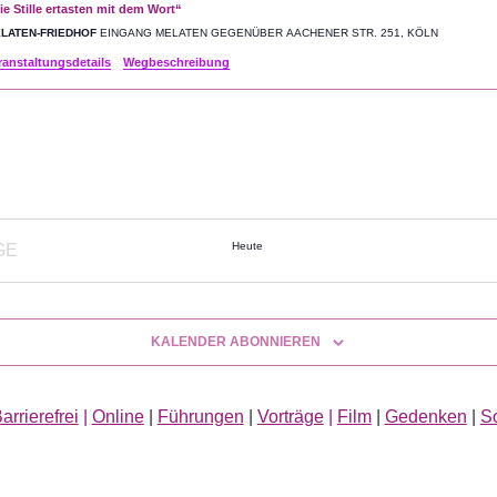
ie Stille ertasten mit dem Wort“
LATEN-FRIEDHOF
EINGANG MELATEN GEGENÜBER AACHENER STR. 251, KÖLN
ranstaltungsdetails
Wegbeschreibung
Heute
GE
ANSTALTUNGEN
KALENDER ABONNIEREN
arrierefrei
|
Online
|
Führungen
|
Vorträge
|
Film
|
Gedenken
|
S