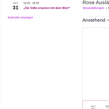
Rose Auslä
12:15
-
15:15
OKT.
31
„Die Stille ertasten mit dem Wort“
Veranstaltungen
Kalender anzeigen
Veranst
Anstehend
Datum
auswählen.
12
OKT.