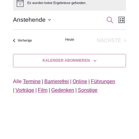
Es wurden keine Ergebnisse gefunden.
Hinweis
Veran
Veranst
SUCHE
Anstehende
LISTE
Datum
Ansic
Suche
wählen.
Navig
Heute
NÄCHSTE
Veranstaltungen
Vorherige
und
VERANSTA
Ansichte
KALENDER ABONNIEREN
Navigati
Alle
Termine
|
Barrierefrei
|
Online
|
Führungen
|
Vorträge
|
Film
|
Gedenken
|
Sonstige