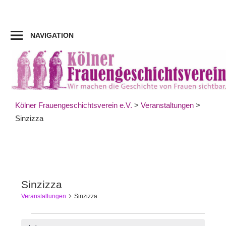
Zum
Inhalt
springen
NAVIGATION
Kölner Frauengeschichtsverein e.V.
>
Veranstaltungen
>
Sinzizza
Sinzizza
Veranstaltungen
Sinzizza
Veranstaltungen