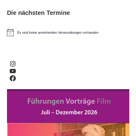
Die nächsten Termine
Es sind keine anstehenden Veranstaltungen vorhanden.
H
i
n
w
e
i
Instagram
s
YouTube
Facebook