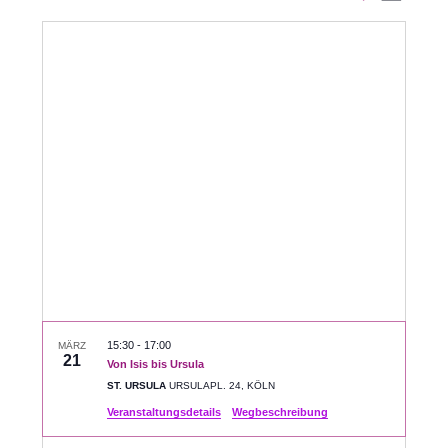
Datum
Ansic
Suche
auswählen.
Navig
und
Ansichte
Navigati
15:30
-
17:00
MÄRZ
21
Von Isis bis Ursula
ST. URSULA
URSULAPL. 24, KÖLN
Veranstaltungsdetails
Wegbeschreibung