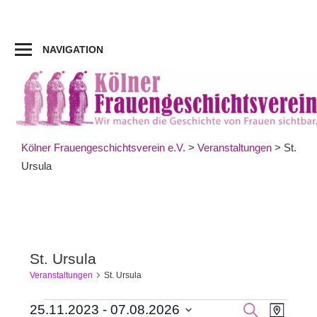
Zum
Inhalt
springen
NAVIGATION
Kölner Frauengeschichtsverein e.V.
>
Veranstaltungen
>
St.
Ursula
St. Ursula
Veranstaltungen
St. Ursula
Veran
Veranstaltungen
Veranst
SUCHE
25.11.2023
 - 
07.08.2026
KARTE