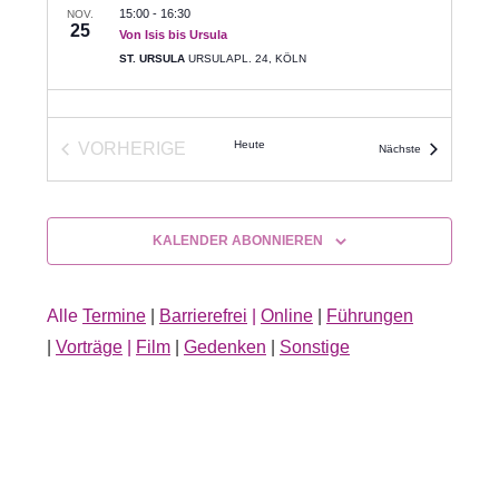
15:00
-
16:30
NOV.
25
Von Isis bis Ursula
ST. URSULA
URSULAPL. 24, KÖLN
Heute
VORHERIGE
Veranstaltunge
Nächste
VERANSTALTUNGEN
KALENDER ABONNIEREN
Alle
Termine
|
Barrierefrei
|
Online
|
Führungen
|
Vorträge
|
Film
|
Gedenken
|
Sonstige