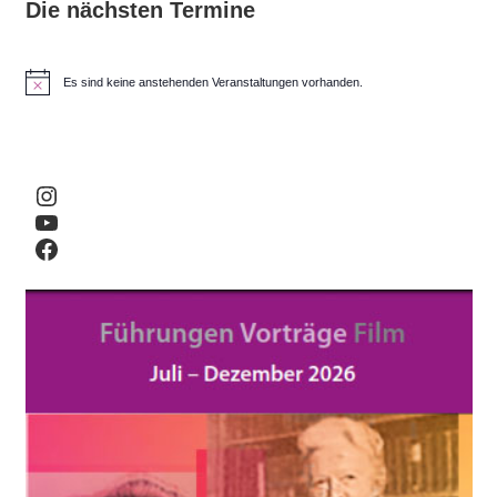
Die nächsten Termine
Es sind keine anstehenden Veranstaltungen vorhanden.
H
i
n
w
e
i
Instagram
s
YouTube
Facebook