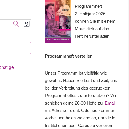
Programmheft
2. Halbjahr 2026
können Sie mit einem
Veranstaltung
Veranstaltungen
SUCHE
KARTE
Mausklick auf das
Ansichten-
Suche
Heft herunterladen
Navigation
und
Programmheft verteilen
Ansichten,
onstige
Navigation
Unser Programm ist vielfältig wie
gewohnt. Haben Sie Lust und Zeit, uns
bei der Verbreitung des gedruckten
Programmheftes zu unterstützen? Wir
schicken gerne 20-30 Hefte zu.
Email
mit Adresse reicht. Oder sie kommen
vorbei und holen welche ab, um sie in
Institutionen oder Cafes zu verteilen