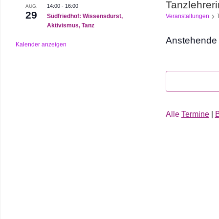
Tanzlehreri
14:00
-
16:00
AUG.
29
Südfriedhof: Wissensdurst,
Veranstaltungen
Aktivismus, Tanz
Veranst
Anstehende
Kalender anzeigen
Datum
auswählen.
Alle
Termine
|
B