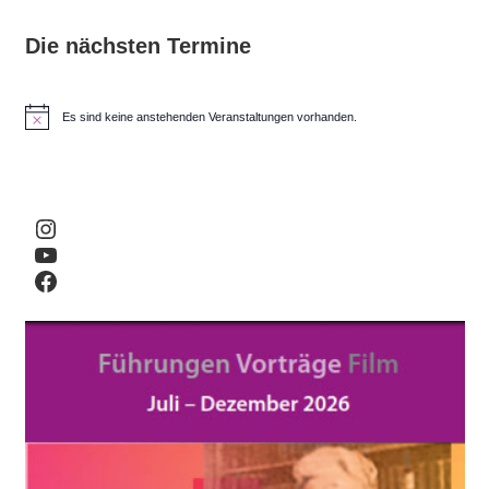
Die nächsten Termine
Es sind keine anstehenden Veranstaltungen vorhanden.
H
i
n
w
e
i
Instagram
s
YouTube
Facebook