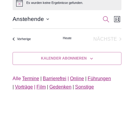
Es wurden keine Ergebnisse gefunden.
Hinweis
Veran
Veranst
SUCHE
Anstehende
LISTE
Datum
Ansic
Suche
wählen.
Navig
Heute
NÄCHSTE
Veranstaltungen
Vorherige
und
VERANSTA
Ansichte
KALENDER ABONNIEREN
Navigati
Alle
Termine
|
Barrierefrei
|
Online
|
Führungen
|
Vorträge
|
Film
|
Gedenken
|
Sonstige