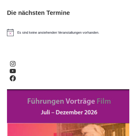
Die nächsten Termine
Es sind keine anstehenden Veranstaltungen vorhanden.
H
i
n
w
e
i
Instagram
s
YouTube
Facebook