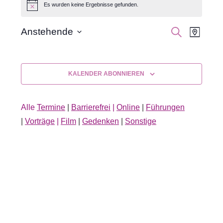
Es wurden keine Ergebnisse gefunden.
Hinweis
Veran
Veranst
SUCHE
Anstehende
KARTE
Datum
Ansic
Suche
auswählen.
Navig
und
KALENDER ABONNIEREN
Ansichte
Alle
Termine
|
Barrierefrei
|
Online
|
Führungen
Navigati
|
Vorträge
|
Film
|
Gedenken
|
Sonstige