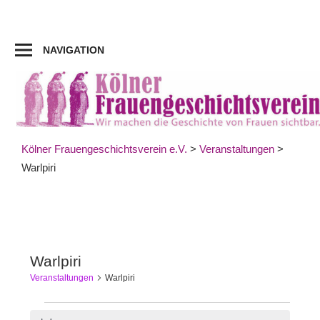
Zum
Inhalt
springen
NAVIGATION
Kölner Frauengeschichtsverein e.V.
>
Veranstaltungen
>
Warlpiri
Warlpiri
Veranstaltungen
Warlpiri
Veranstaltungen