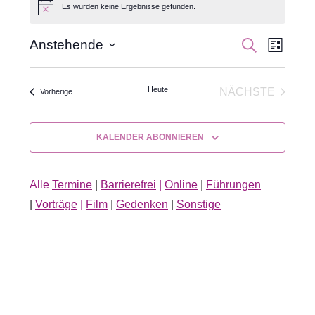
Es wurden keine Ergebnisse gefunden.
Hinweis
Veran
Veranst
SUCHE
Anstehende
LISTE
Datum
Ansic
Suche
wählen.
Navig
Heute
NÄCHSTE
Veranstaltungen
Vorherige
und
VERANSTA
Ansichte
KALENDER ABONNIEREN
Navigati
Alle
Termine
|
Barrierefrei
|
Online
|
Führungen
|
Vorträge
|
Film
|
Gedenken
|
Sonstige