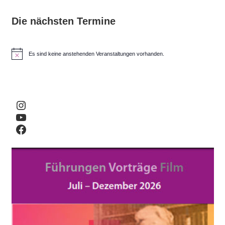
Die nächsten Termine
Es sind keine anstehenden Veranstaltungen vorhanden.
H
i
n
w
e
i
Instagram
s
YouTube
Facebook