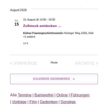
Datum
Ansic
Suche
August 2026
wählen.
Navig
und
15. August @ 14:00
-
16:00
SA.
15
Ansichte
Zollstock entdecken …
Kölner Frauengeschichtsverein
Höninger Weg 100A, Köln
Navigati
+1 weitere
12 €
Heute
VORHERIGE
NÄCHSTE
VERANSTALTUNGEN
VERANSTA
KALENDER ABONNIEREN
Alle
Termine
|
Barrierefrei
|
Online
|
Führungen
|
Vorträge
|
Film
|
Gedenken
|
Sonstige