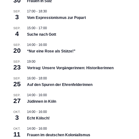
30
Frauen in Sülz
17:00
-
18:30
SEP.
3
Vom Expressionismus zur Popart
15:00
-
17:00
SEP.
4
Suche nach Gott
14:00
-
16:00
SEP.
20
“Nur eine Rose als Stütze!”
19:00
SEP.
23
Vortrag: Unsere Vorgängerinnen: Historikerinnen
16:00
-
18:00
SEP.
25
Auf den Spuren der Ehrenfelderinnen
14:00
-
16:00
SEP.
27
Jüdinnen in Köln
14:00
-
16:00
OKT.
3
Echt Kölsch!
14:00
-
16:00
OKT.
11
Frauen im deutschen Kolonialismus