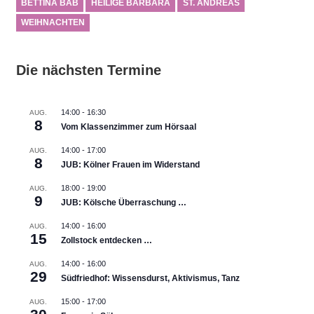
BETTINA BAB
HEILIGE BARBARA
ST. ANDREAS
WEIHNACHTEN
Die nächsten Termine
14:00
-
16:30
AUG.
8
Vom Klassenzimmer zum Hörsaal
14:00
-
17:00
AUG.
8
JUB: Kölner Frauen im Widerstand
18:00
-
19:00
AUG.
9
JUB: Kölsche Überraschung …
14:00
-
16:00
AUG.
15
Zollstock entdecken …
14:00
-
16:00
AUG.
29
Südfriedhof: Wissensdurst, Aktivismus, Tanz
15:00
-
17:00
AUG.