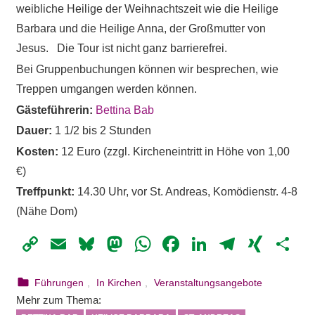
weibliche Heilige der Weihnachtszeit wie die Heilige
Barbara und die Heilige Anna, der Großmutter von
Jesus. Die Tour ist nicht ganz barrierefrei.
Bei Gruppenbuchungen können wir besprechen, wie
Treppen umgangen werden können.
Gästeführerin:
Bettina Bab
Dauer:
1 1/2 bis 2 Stunden
Kosten:
12 Euro (zzgl. Kircheneintritt in Höhe von 1,00
€)
Treffpunkt:
14.30 Uhr, vor St. Andreas, Komödienstr. 4-8
(Nähe Dom)
Copy
Email
Bluesky
Mastodon
WhatsApp
Facebook
LinkedIn
Telegr
XIN
Te
Link
25. August 2023
webmam
Führungen
,
In Kirchen
,
Veranstaltungsangebote
Mehr zum Thema: