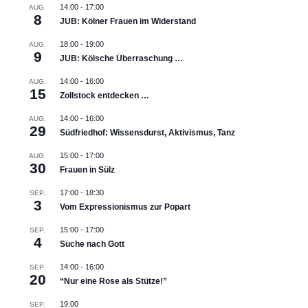
14:00
-
17:00
AUG.
8
JUB: Kölner Frauen im Widerstand
18:00
-
19:00
AUG.
9
JUB: Kölsche Überraschung …
14:00
-
16:00
AUG.
15
Zollstock entdecken …
14:00
-
16:00
AUG.
29
Südfriedhof: Wissensdurst, Aktivismus, Tanz
15:00
-
17:00
AUG.
30
Frauen in Sülz
17:00
-
18:30
SEP.
3
Vom Expressionismus zur Popart
15:00
-
17:00
SEP.
4
Suche nach Gott
14:00
-
16:00
SEP.
20
“Nur eine Rose als Stütze!”
19:00
SEP.