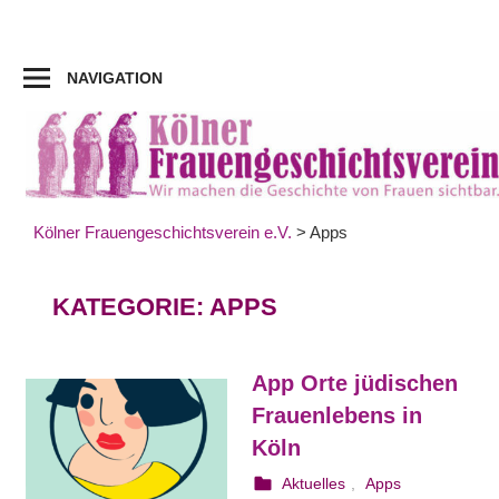
Zum
Inhalt
springen
NAVIGATION
Kölner Frauengeschichtsverein e.V.
>
Apps
KATEGORIE:
APPS
App Orte jüdischen
Frauenlebens in
Köln
30. Dezember 2021
webmam
Aktuelles
,
Apps