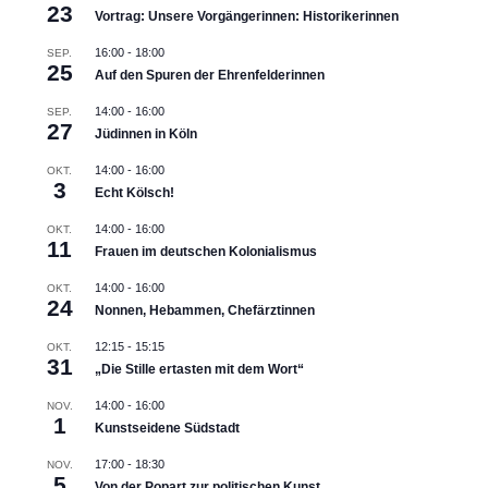
23
Vortrag: Unsere Vorgängerinnen: Historikerinnen
16:00
-
18:00
SEP.
25
Auf den Spuren der Ehrenfelderinnen
14:00
-
16:00
SEP.
27
Jüdinnen in Köln
14:00
-
16:00
OKT.
3
Echt Kölsch!
14:00
-
16:00
OKT.
11
Frauen im deutschen Kolonialismus
14:00
-
16:00
OKT.
24
Nonnen, Hebammen, Chefärztinnen
12:15
-
15:15
OKT.
31
„Die Stille ertasten mit dem Wort“
14:00
-
16:00
NOV.
1
Kunstseidene Südstadt
17:00
-
18:30
NOV.
5
Von der Popart zur politischen Kunst