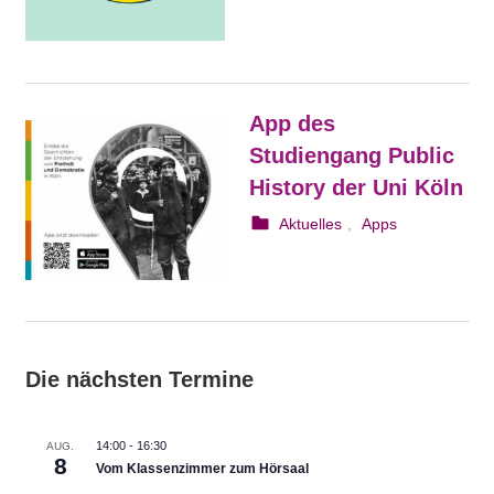
App des
Studiengang Public
History der Uni Köln
10. Januar 2021
webmam
Aktuelles
,
Apps
Die nächsten Termine
14:00
-
16:30
AUG.
8
Vom Klassenzimmer zum Hörsaal