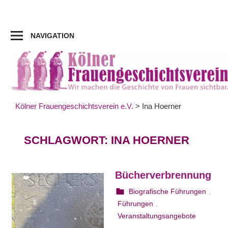
Zum
Inhalt
springen
NAVIGATION
Kölner Frauengeschichtsverein e.V.
>
Ina Hoerner
SCHLAGWORT:
INA HOERNER
Bücherverbrennung
25. August 2023
webmam
Biografische Führungen
,
Führungen
,
Veranstaltungsangebote