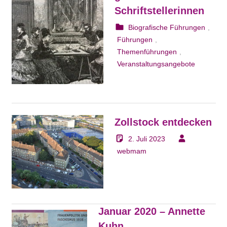
Schriftstellerinnen
5. August 2023
webmam
Biografische Führungen
,
Führungen
,
Themenführungen
,
Veranstaltungsangebote
Zollstock entdecken
2. Juli 2023
webmam
Januar 2020 – Annette
Kuhn