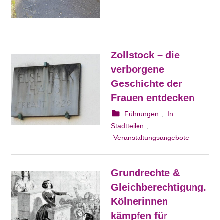
Zollstock – die
verborgene
Geschichte der
Frauen entdecken
25. August 2023
webmam
Führungen
,
In
Stadtteilen
,
Veranstaltungsangebote
Grundrechte &
Gleichberechtigung.
Kölnerinnen
kämpfen für