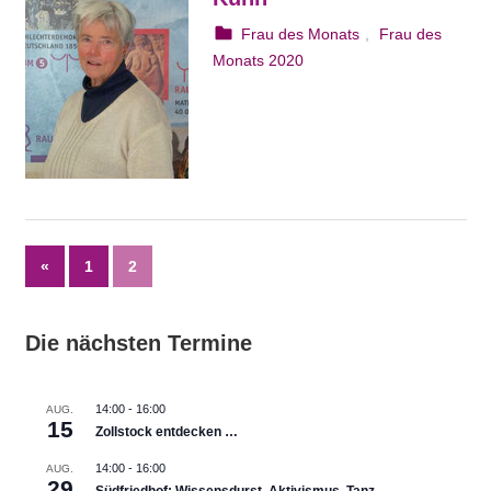
1. Januar 2020
webmam
Frau des Monats
,
Frau des
Monats 2020
Seitennummerierung
Vorherige
«
1
2
Beiträge
der
Die nächsten Termine
Beiträge
14:00
-
16:00
AUG.
15
Zollstock entdecken …
14:00
-
16:00
AUG.
29