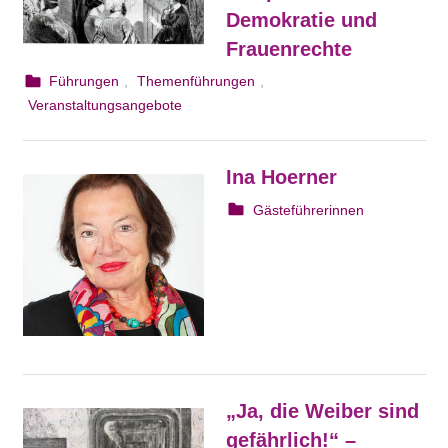
Demokratie und
Frauenrechte
25. August 2023
webmam
Führungen
,
Themenführungen
,
Veranstaltungsangebote
Ina Hoerner
6. August 2023
webmam
Gästeführerinnen
„Ja, die Weiber sind
gefährlich!“ –