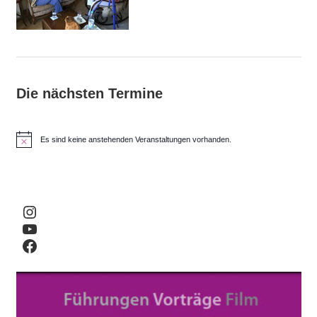
Die nächsten Termine
Es sind keine anstehenden Veranstaltungen vorhanden.
H
i
n
w
e
i
Instagram
s
YouTube
Facebook