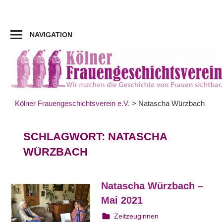
Zum
Inhalt
springen
NAVIGATION
Kölner Frauengeschichtsverein e.V.
>
Natascha Würzbach
SCHLAGWORT:
NATASCHA
WÜRZBACH
Natascha Würzbach –
Mai 2021
19. Mai 2021
webmam
Zeitzeuginnen