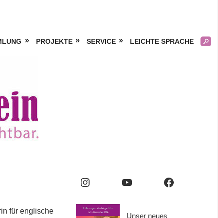
MLUNG
PROJEKTE
SERVICE
LEICHTE SPRACHE
Kölner
Frauengeschichtsverei
e.V.
Instagram
YouTube
Facebook
in für englische
Unser neues