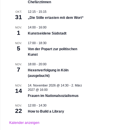
Chefärztinnen
12:15
-
15:15
OKT.
31
„Die Stille ertasten mit dem Wort“
14:00
-
16:00
NOV.
1
Kunstseidene Südstadt
17:00
-
18:30
NOV.
5
Von der Popart zur politischen
Kunst
18:00
-
20:00
NOV.
7
Hexenverfolgung in Köln
(ausgebucht)
14. November 2026 @ 14:30
-
2. März
NOV.
14
2027 @ 16:00
Frauen im Nationalsozialismus
12:00
-
14:30
NOV.
22
How to Build a Library
Kalender anzeigen