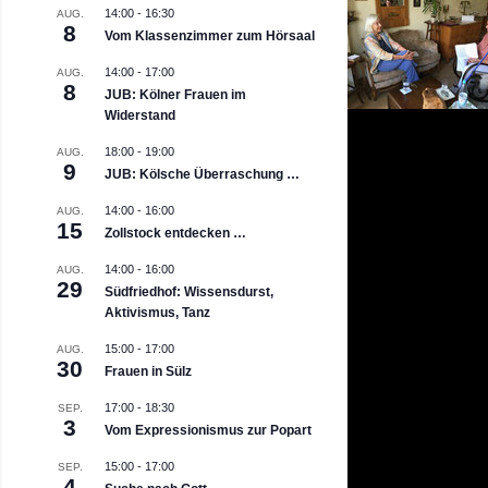
14:00
-
16:30
AUG.
8
Vom Klassenzimmer zum Hörsaal
14:00
-
17:00
AUG.
8
JUB: Kölner Frauen im
Widerstand
18:00
-
19:00
AUG.
9
JUB: Kölsche Überraschung …
14:00
-
16:00
AUG.
15
Zollstock entdecken …
14:00
-
16:00
AUG.
29
Südfriedhof: Wissensdurst,
Aktivismus, Tanz
15:00
-
17:00
AUG.
30
Frauen in Sülz
17:00
-
18:30
SEP.
3
Vom Expressionismus zur Popart
15:00
-
17:00
SEP.
4