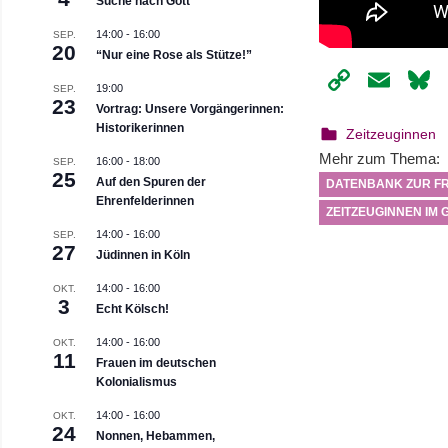
Suche nach Gott
14:00
-
16:00
SEP.
20
“Nur eine Rose als Stütze!”
Copy
Ema
19:00
SEP.
Link
23
Vortrag: Unsere Vorgängerinnen:
Historikerinnen
19. Mai 2021
webmam
Zeitzeuginnen
Mehr zum Thema:
16:00
-
18:00
SEP.
25
Auf den Spuren der
DATENBANK ZUR F
Ehrenfelderinnen
ZEITZEUGINNEN IM
14:00
-
16:00
SEP.
27
Jüdinnen in Köln
14:00
-
16:00
OKT.
3
Echt Kölsch!
14:00
-
16:00
OKT.
11
Frauen im deutschen
Kolonialismus
14:00
-
16:00
OKT.
24
Nonnen, Hebammen,