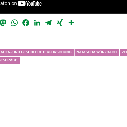
il
Bluesky
Mastodon
WhatsApp
Facebook
LinkedIn
Telegram
XING
Teilen
RAUEN- UND GESCHLECHTERFORSCHUNG
NATASCHA WÜRZBACH
ZE
 GESPRÄCH