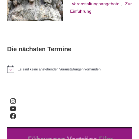
Veranstaltungsangebote
,
Zur
Einführung
Die nächsten Termine
Es sind keine anstehenden Veranstaltungen vorhanden.
H
i
n
w
e
i
Instagram
s
YouTube
Facebook