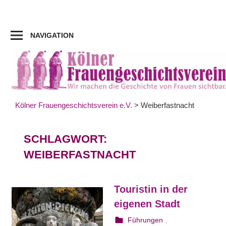
Zum
Inhalt
springen
NAVIGATION
Kölner Frauengeschichtsverein e.V.
>
Weiberfastnacht
SCHLAGWORT:
WEIBERFASTNACHT
Touristin in der
eigenen Stadt
5. August 2023
webmam
Führungen
,