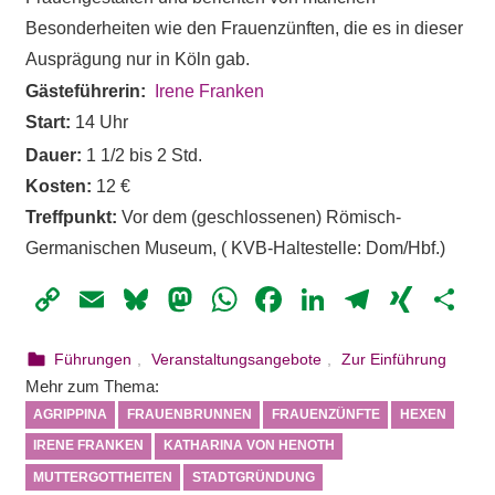
Besonderheiten wie den Frauenzünften, die es in dieser
Ausprägung nur in Köln gab.
Gästeführerin:
Irene Franken
Start:
14 Uhr
Dauer:
1 1/2 bis 2 Std.
Kosten:
12 €
Treffpunkt:
Vor dem (geschlossenen) Römisch-
Germanischen Museum, ( KVB-Haltestelle: Dom/Hbf.)
Copy
Email
Bluesky
Mastodon
WhatsApp
Facebook
LinkedIn
Telegr
XIN
Te
Link
5. August 2023
webmam
Führungen
,
Veranstaltungsangebote
,
Zur Einführung
Mehr zum Thema:
AGRIPPINA
FRAUENBRUNNEN
FRAUENZÜNFTE
HEXEN
IRENE FRANKEN
KATHARINA VON HENOTH
MUTTERGOTTHEITEN
STADTGRÜNDUNG