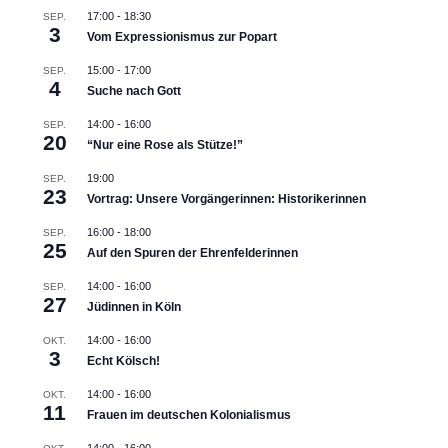
17:00
-
18:30
SEP.
3
Vom Expressionismus zur Popart
15:00
-
17:00
SEP.
4
Suche nach Gott
14:00
-
16:00
SEP.
20
“Nur eine Rose als Stütze!”
19:00
SEP.
23
Vortrag: Unsere Vorgängerinnen: Historikerinnen
16:00
-
18:00
SEP.
25
Auf den Spuren der Ehrenfelderinnen
14:00
-
16:00
SEP.
27
Jüdinnen in Köln
14:00
-
16:00
OKT.
3
Echt Kölsch!
14:00
-
16:00
OKT.
11
Frauen im deutschen Kolonialismus
14:00
-
16:00