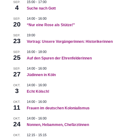
15:00
-
17:00
SEP.
4
Suche nach Gott
14:00
-
16:00
SEP.
20
“Nur eine Rose als Stütze!”
19:00
SEP.
23
Vortrag: Unsere Vorgängerinnen: Historikerinnen
16:00
-
18:00
SEP.
25
Auf den Spuren der Ehrenfelderinnen
14:00
-
16:00
SEP.
27
Jüdinnen in Köln
14:00
-
16:00
OKT.
3
Echt Kölsch!
14:00
-
16:00
OKT.
11
Frauen im deutschen Kolonialismus
14:00
-
16:00
OKT.
24
Nonnen, Hebammen, Chefärztinnen
12:15
-
15:15
OKT.