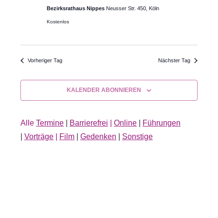
22.
Ansichte
Bezirksrathaus Nippes
Neusser Str. 450, Köln
Januar
Navigati
Kostenlos
2025
Vorheriger Tag
Nächster Tag
KALENDER ABONNIEREN
Alle
Termine
|
Barrierefrei
|
Online
|
Führungen
|
Vorträge
|
Film
|
Gedenken
|
Sonstige