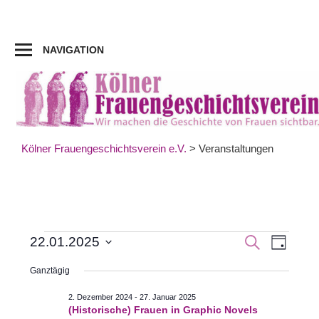
Zum
Inhalt
springen
NAVIGATION
Kölner Frauengeschichtsverein e.V.
>
Veranstaltungen
Veran
Veranstaltungen
Veranst
SUCHE
22.01.2025
TAG
Datum
Ansic
Suche
Ganztägig
für
wählen.
Navig
und
2. Dezember 2024
-
27. Januar 2025
(Historische) Frauen in Graphic Novels