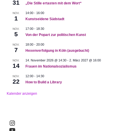
31
„Die Stille ertasten mit dem Wort“
14:00
-
16:00
NOV.
1
Kunstseidene Südstadt
17:00
-
18:30
NOV.
5
Von der Popart zur politischen Kunst
18:00
-
20:00
NOV.
7
Hexenverfolgung in Köln (ausgebucht)
14. November 2026 @ 14:30
-
2. März 2027 @ 16:00
NOV.
14
Frauen im Nationalsozialismus
12:00
-
14:30
NOV.
22
How to Build a Library
Kalender anzeigen
Instagram
YouTube