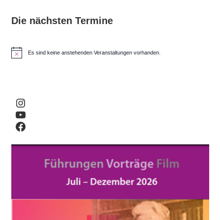
Die nächsten Termine
Es sind keine anstehenden Veranstaltungen vorhanden.
H
i
n
w
e
i
Instagram
s
YouTube
Facebook