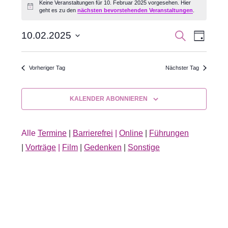
Keine Veranstaltungen für 10. Februar 2025 vorgesehen. Hier
Hinweis
geht es zu den
nächsten bevorstehenden Veranstaltungen
.
für
10.
Veran
Veranst
SUCHE
10.02.2025
TAG
Datum
Ansic
Februar
Suche
wählen.
Navig
Vorheriger Tag
Nächster Tag
2025
und
Ansichte
KALENDER ABONNIEREN
Navigati
Alle
Termine
|
Barrierefrei
|
Online
|
Führungen
|
Vorträge
|
Film
|
Gedenken
|
Sonstige