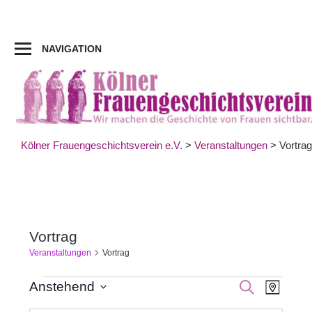
Zum
Inhalt
springen
NAVIGATION
Kölner Frauengeschichtsverein e.V.
>
Veranstaltungen
>
Vortrag
Vortrag
Veranstaltungen
Vortrag
Veran
Veranstaltungen
Veranst
SUCHE
Anstehend
KARTE
Datum
Ansic