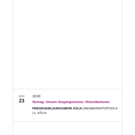
Suche
auswählen.
Navig
und
Ansichte
Navigati
19:00
SEP.
23
Vortrag: Unsere Vorgängerinnen: Historikerinnen
FRIEDENSBILDUNGSWERK KÖLN
OBENMARSPFORTEN 9-
11, KÖLN