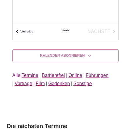
Heute
NÄCHSTE
Veranstaltungen
Vorherige
VERANSTALT
KALENDER ABONNIEREN
Alle
Termine
|
Barrierefrei
|
Online
|
Führungen
|
Vorträge
|
Film
|
Gedenken
|
Sonstige
Die nächsten Termine