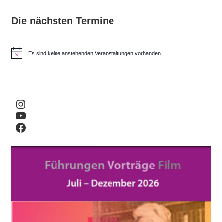
Die nächsten Termine
Es sind keine anstehenden Veranstaltungen vorhanden.
H
i
n
w
e
i
Instagram
s
YouTube
Facebook