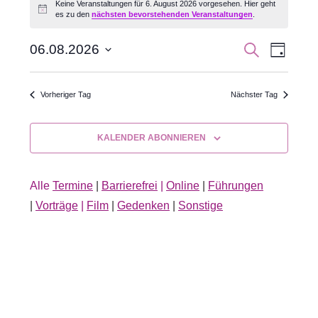
Keine Veranstaltungen für 6. August 2026 vorgesehen. Hier geht
Hinweis
es zu den
nächsten bevorstehenden Veranstaltungen
.
für
6.
Veran
Veranst
SUCHE
06.08.2026
TAG
Datum
Ansic
August
Suche
wählen.
Navig
Vorheriger Tag
Nächster Tag
2026
und
Ansichte
KALENDER ABONNIEREN
Navigati
Alle
Termine
|
Barrierefrei
|
Online
|
Führungen
|
Vorträge
|
Film
|
Gedenken
|
Sonstige