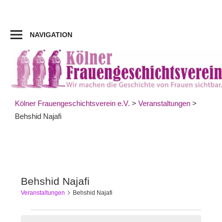
Zum
Inhalt
springen
NAVIGATION
Kölner Frauengeschichtsverein e.V.
>
Veranstaltungen
>
Behshid Najafi
Behshid Najafi
Veranstaltungen
Behshid Najafi
Veranstaltungen