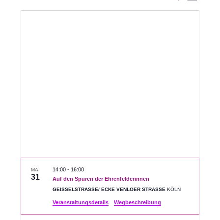
Datum
Ansic
Suche
auswählen.
Navig
und
Ansichte
Navigati
14:00
-
16:00
MAI
31
Auf den Spuren der Ehrenfelderinnen
GEISSELSTRASSE/ ECKE VENLOER STRASSE
KÖLN
Veranstaltungsdetails
Wegbeschreibung