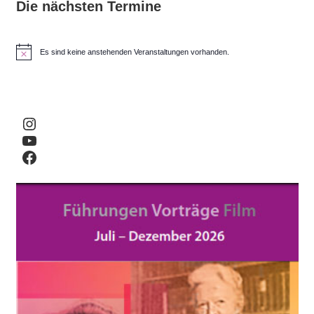
Die nächsten Termine
Es sind keine anstehenden Veranstaltungen vorhanden.
H
i
n
w
e
i
Instagram
s
YouTube
Facebook