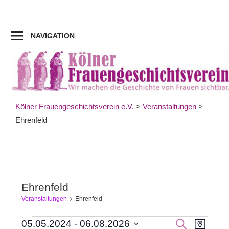
Zum
Inhalt
springen
NAVIGATION
Kölner Frauengeschichtsverein e.V.
>
Veranstaltungen
>
Ehrenfeld
Ehrenfeld
Veranstaltungen
Ehrenfeld
Veran
Veranstaltungen
Veranst
SUCHE
05.05.2024
 - 
06.08.2026
KARTE