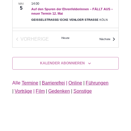
14:00
MAI
5
Auf den Spuren der Ehrenfelderinnen – FÄLLT AUS –
neuer Termin 12. Mai
GEISSELSTRASSE/ ECKE VENLOER STRASSE
KÖLN
Heute
VORHERIGE
Veranstaltunge
Nächste
VERANSTALTUNGEN
KALENDER ABONNIEREN
Alle
Termine
|
Barrierefrei
|
Online
|
Führungen
|
Vorträge
|
Film
|
Gedenken
|
Sonstige