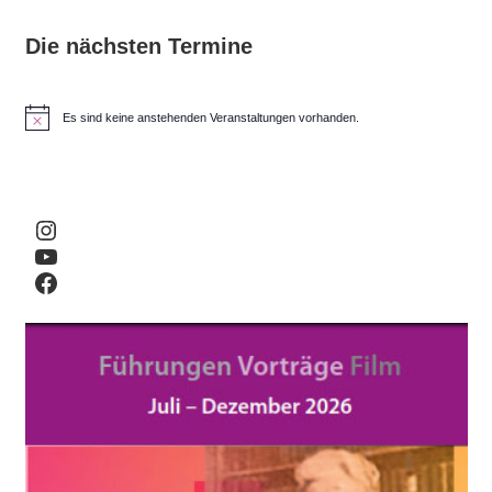
Die nächsten Termine
Es sind keine anstehenden Veranstaltungen vorhanden.
H
i
n
w
e
i
Instagram
s
YouTube
Facebook