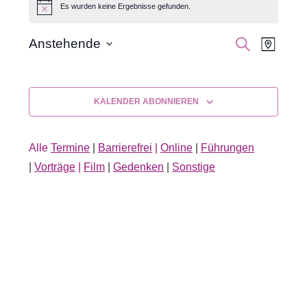
Es wurden keine Ergebnisse gefunden.
Hinweis
Veran
Veranst
SUCHE
Anstehende
KARTE
Datum
Ansic
Suche
auswählen.
Navig
und
KALENDER ABONNIEREN
Ansichte
Alle
Termine
|
Barrierefrei
|
Online
|
Führungen
Navigati
|
Vorträge
|
Film
|
Gedenken
|
Sonstige