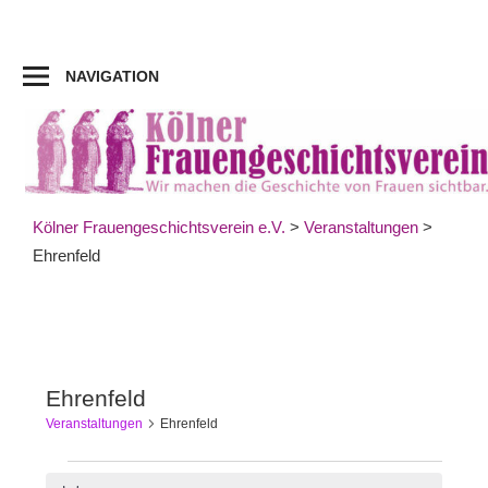
Zum
Inhalt
springen
NAVIGATION
Kölner Frauengeschichtsverein e.V.
>
Veranstaltungen
>
Ehrenfeld
Ehrenfeld
Veranstaltungen
Ehrenfeld
Veranstaltungen