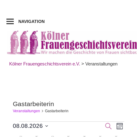
Zum
Inhalt
springen
NAVIGATION
Kölner Frauengeschichtsverein e.V.
>
Veranstaltungen
Gastarbeiterin
Veranstaltungen
Gastarbeiterin
Veran
Veranstaltungen
Veranst
SUCHE
08.08.2026
MONAT
Datum
Ansic