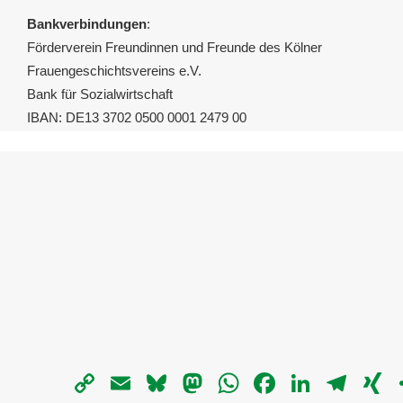
Bankverbindungen
:
Förderverein Freundinnen und Freunde des Kölner
Frauengeschichtsvereins e.V.
Bank für Sozialwirtschaft
IBAN: DE13 3702 0500 0001 2479 00
Copy
Email
Bluesky
Mastodon
WhatsApp
Facebook
LinkedIn
Telegra
X
Link