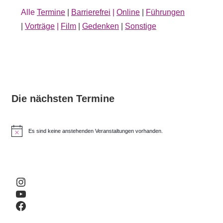
Alle
Termine
|
Barrierefrei
|
Online
|
Führungen
|
Vorträge
|
Film
|
Gedenken
|
Sonstige
Die nächsten Termine
Es sind keine anstehenden Veranstaltungen vorhanden.
H
i
n
w
e
i
Instagram
s
YouTube
Facebook