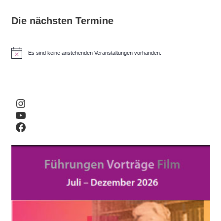
Die nächsten Termine
Es sind keine anstehenden Veranstaltungen vorhanden.
H
i
n
w
e
i
Instagram
s
YouTube
Facebook