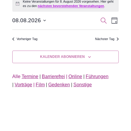
Keine Veranstaltungen für 8. August 2026 vorgesehen. Hier geht
Hinweis
es zu den
nächsten bevorstehenden Veranstaltungen
.
für
8.
Veran
Veranst
SUCHE
08.08.2026
TAG
Datum
Ansic
August
Suche
wählen.
Navig
Vorheriger Tag
Nächster Tag
2026
und
Ansichte
KALENDER ABONNIEREN
Navigati
Alle
Termine
|
Barrierefrei
|
Online
|
Führungen
|
Vorträge
|
Film
|
Gedenken
|
Sonstige