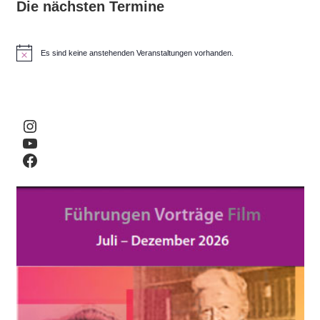
Die nächsten Termine
Es sind keine anstehenden Veranstaltungen vorhanden.
H
i
n
w
e
i
Instagram
s
YouTube
Facebook