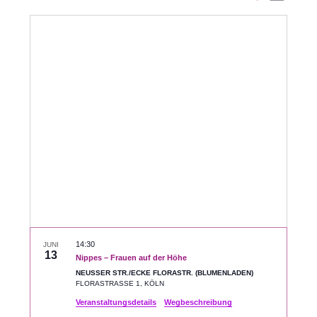
Datum
Ansic
Suche
auswählen.
Navig
und
Ansichte
Navigati
14:30
JUNI
13
Nippes – Frauen auf der Höhe
NEUSSER STR./ECKE FLORASTR. (BLUMENLADEN)
FLORASTRASSE 1, KÖLN
Veranstaltungsdetails
Wegbeschreibung