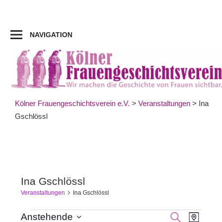
Zum
Inhalt
springen
NAVIGATION
Kölner Frauengeschichtsverein e.V.
>
Veranstaltungen
>
Ina
Gschlössl
Ina Gschlössl
Veranstaltungen
Ina Gschlössl
Veran
Veranstaltungen
Veranst
SUCHE
Anstehende
KARTE