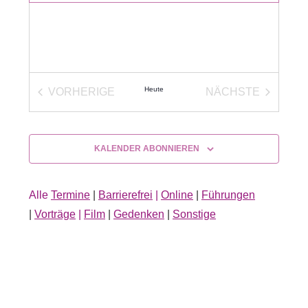
Heute
VORHERIGE
NÄCHSTE
VERANSTALTUNGEN
VERANSTALT
KALENDER ABONNIEREN
Alle
Termine
|
Barrierefrei
|
Online
|
Führungen
|
Vorträge
|
Film
|
Gedenken
|
Sonstige