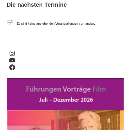
Die nächsten Termine
Es sind keine anstehenden Veranstaltungen vorhanden.
H
i
n
w
e
i
Instagram
s
YouTube
Facebook