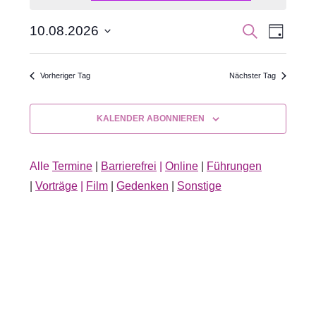
für
10.
Veran
Veranst
SUCHE
10.08.2026
TAG
Datum
Ansic
August
Suche
wählen.
Navig
Vorheriger Tag
Nächster Tag
2026
und
Ansichte
KALENDER ABONNIEREN
Navigati
Alle
Termine
|
Barrierefrei
|
Online
|
Führungen
|
Vorträge
|
Film
|
Gedenken
|
Sonstige