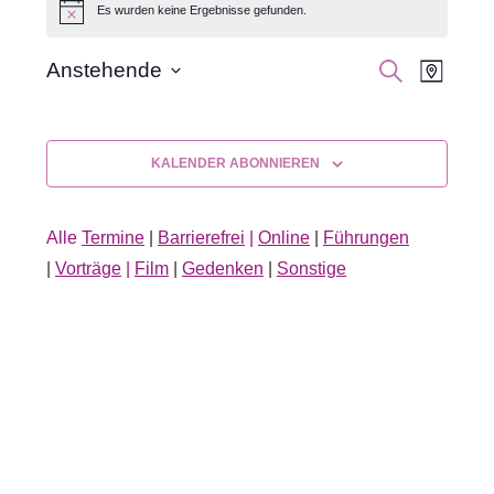
Es wurden keine Ergebnisse gefunden.
Hinweis
Veran
Veranst
SUCHE
Anstehende
KARTE
Datum
Ansic
Suche
auswählen.
Navig
und
KALENDER ABONNIEREN
Ansichte
Alle
Termine
|
Barrierefrei
|
Online
|
Führungen
Navigati
|
Vorträge
|
Film
|
Gedenken
|
Sonstige