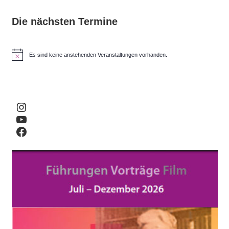
Die nächsten Termine
Es sind keine anstehenden Veranstaltungen vorhanden.
H
i
n
w
e
i
Instagram
s
YouTube
Facebook