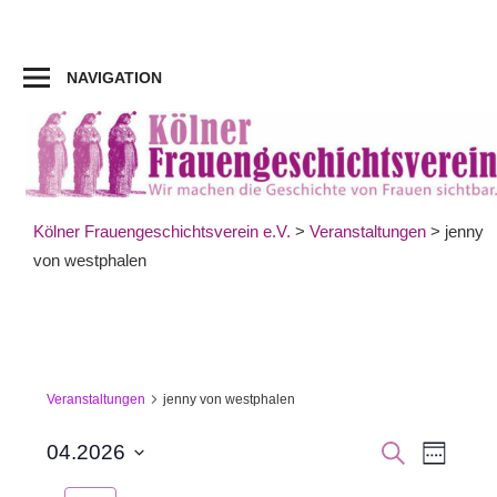
Zum
Inhalt
springen
NAVIGATION
Kölner Frauengeschichtsverein e.V.
>
Veranstaltungen
>
jenny
von westphalen
Veranstaltungen
jenny von westphalen
Veran
Veranst
SUCHE
04.2026
WOCHE
Datum
Ansic