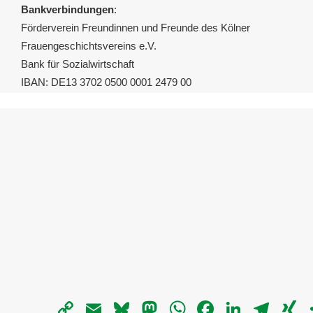
Bankverbindungen
:
Förderverein Freundinnen und Freunde des Kölner
Frauengeschichtsvereins e.V.
Bank für Sozialwirtschaft
IBAN: DE13 3702 0500 0001 2479 00
Copy
Email
Bluesky
Mastodon
WhatsApp
Facebook
LinkedIn
Telegra
X