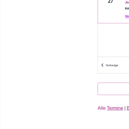
27
Jü
RA
Ve
Veranst
Vorherige
Alle
Termine
|
B