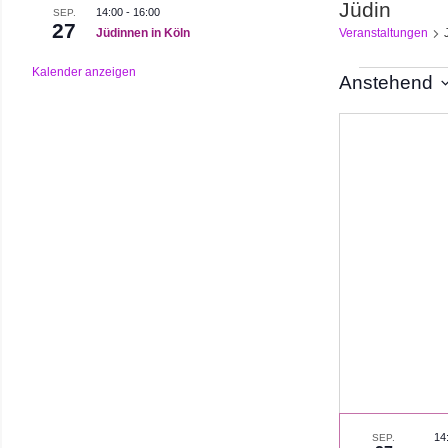
Jüdin
14:00
-
16:00
SEP.
27
Jüdinnen in Köln
Veranstaltungen
Kalender anzeigen
Veranst
Anstehend
Datum
auswählen.
14
SEP.