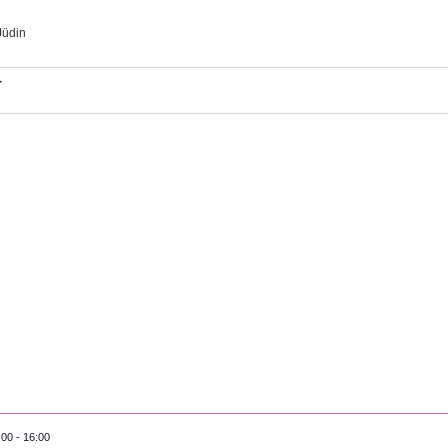
Jüdin
altungen
:00
-
16:00