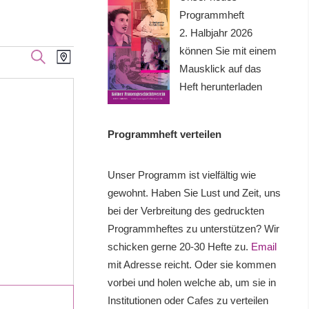
Programmheft
2. Halbjahr 2026
können Sie mit einem
Veranstaltung
Veranstaltungen
SUCHE
KARTE
Mausklick auf das
Ansichten-
Suche
Heft herunterladen
Navigation
und
Programmheft verteilen
Ansichten,
Navigation
Unser Programm ist vielfältig wie
gewohnt. Haben Sie Lust und Zeit, uns
bei der Verbreitung des gedruckten
Programmheftes zu unterstützen? Wir
schicken gerne 20-30 Hefte zu.
Email
mit Adresse reicht. Oder sie kommen
vorbei und holen welche ab, um sie in
Institutionen oder Cafes zu verteilen