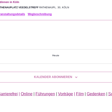
dinnen in Köln
THENAUPLATZ VEEDELSTREFF
RATHENAUPL. 30, KÖLN
ranstaltungsdetails
Wegbeschreibung
Heute
altungen
KALENDER ABONNIEREN
arrierefrei
|
Online
|
Führungen
|
Vorträge
|
Film
|
Gedenken
|
S