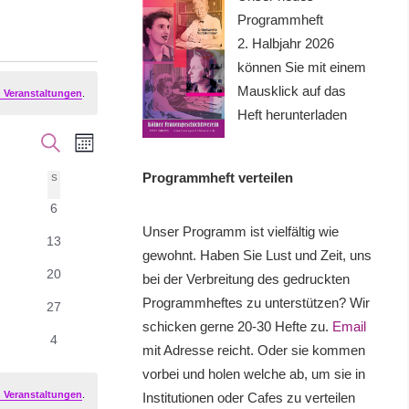
Programmheft
2. Halbjahr 2026
können Sie mit einem
Mausklick auf das
 Veranstaltungen
.
Heft herunterladen
Veranstaltung
Veranstaltungen
SUCHE
MONAT
Ansichten-
Suche
Programmheft verteilen
TAG
S
SONNTAG
Navigation
0
6
und
staltungen
Veranstaltungen
Unser Programm ist vielfältig wie
0
13
Ansichten,
gewohnt. Haben Sie Lust und Zeit, uns
taltungen
Veranstaltungen
0
20
bei der Verbreitung des gedruckten
Navigation
taltungen
Veranstaltungen
Programmheftes zu unterstützen? Wir
0
27
taltungen
Veranstaltungen
schicken gerne 20-30 Hefte zu.
Email
0
4
mit Adresse reicht. Oder sie kommen
staltungen
Veranstaltungen
vorbei und holen welche ab, um sie in
 Veranstaltungen
.
Institutionen oder Cafes zu verteilen