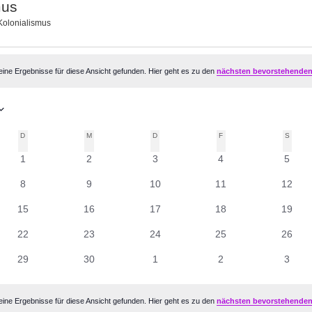
mus
Kolonialismus
altungen
ine Ergebnisse für diese Ansicht gefunden. Hier geht es zu den
nächsten bevorstehenden
D
DIENSTAG
M
MITTWOCH
D
DONNERSTAG
F
FREITAG
S
SAMS
r
0
0
0
0
0
1
2
3
4
5
ungen
Veranstaltungen
Veranstaltungen
Veranstaltungen
Veranstaltungen
Veran
0
0
0
0
0
8
9
10
11
12
ltungen
tungen
Veranstaltungen
Veranstaltungen
Veranstaltungen
Veranstaltungen
Verans
0
0
0
0
0
15
16
17
18
19
ungen
Veranstaltungen
Veranstaltungen
Veranstaltungen
Veranstaltungen
Verans
0
0
0
0
0
22
23
24
25
26
ungen
Veranstaltungen
Veranstaltungen
Veranstaltungen
Veranstaltungen
Verans
0
0
0
0
0
29
30
1
2
3
ungen
Veranstaltungen
Veranstaltungen
Veranstaltungen
Veranstaltungen
Veran
ine Ergebnisse für diese Ansicht gefunden. Hier geht es zu den
nächsten bevorstehenden