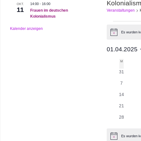
Kolonialis
14:00
-
16:00
OKT.
11
Frauen im deutschen
Veranstaltungen
Kolonialismus
Veranst
Kalender anzeigen
Es wurden ke
Hinweis
01.04.2025
Datum
M
MONTAG
Kalende
wählen.
0
31
von
Veranstalt
0
7
Veransta
Veranstal
0
14
Veranstalt
0
21
Veranstalt
0
28
Veranstalt
Es wurden ke
Hinweis