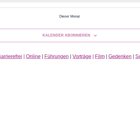
Dieser Monat
KALENDER ABONNIEREN
arrierefrei
|
Online
|
Führungen
|
Vorträge
|
Film
|
Gedenken
|
S