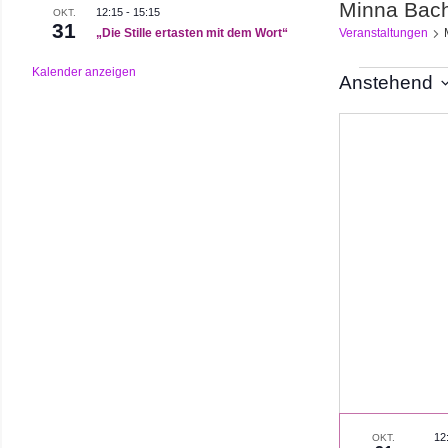
Minna Bac
12:15
-
15:15
OKT.
31
„Die Stille ertasten mit dem Wort“
Veranstaltungen
Kalender anzeigen
Veranst
Anstehend
Datum
auswählen.
12
OKT.