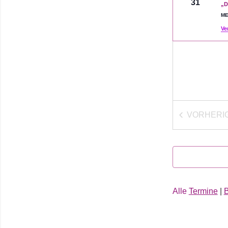
31
„D
ME
Ve
VORHERI
VER
Alle
Termine
|
B