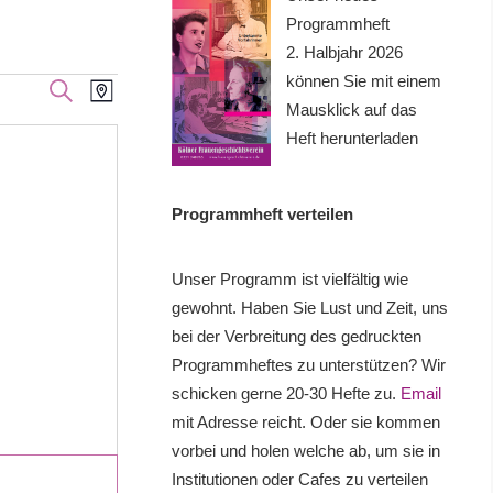
Programmheft
2. Halbjahr 2026
können Sie mit einem
Veranstaltung
Veranstaltungen
SUCHE
KARTE
Mausklick auf das
Ansichten-
Suche
Heft herunterladen
Navigation
und
Programmheft verteilen
Ansichten,
Navigation
Unser Programm ist vielfältig wie
gewohnt. Haben Sie Lust und Zeit, uns
bei der Verbreitung des gedruckten
Programmheftes zu unterstützen? Wir
schicken gerne 20-30 Hefte zu.
Email
mit Adresse reicht. Oder sie kommen
vorbei und holen welche ab, um sie in
Institutionen oder Cafes zu verteilen