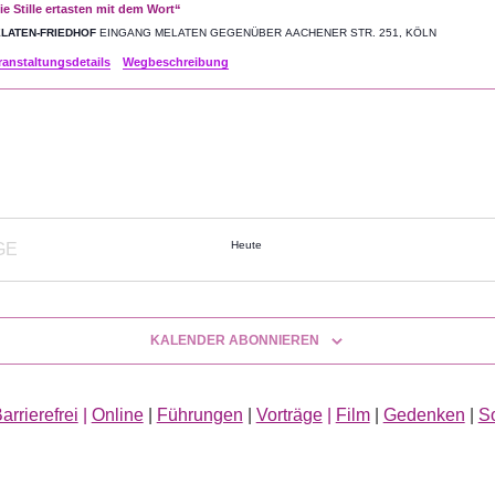
ie Stille ertasten mit dem Wort“
LATEN-FRIEDHOF
EINGANG MELATEN GEGENÜBER AACHENER STR. 251, KÖLN
ranstaltungsdetails
Wegbeschreibung
Heute
GE
ANSTALTUNGEN
KALENDER ABONNIEREN
arrierefrei
|
Online
|
Führungen
|
Vorträge
|
Film
|
Gedenken
|
S