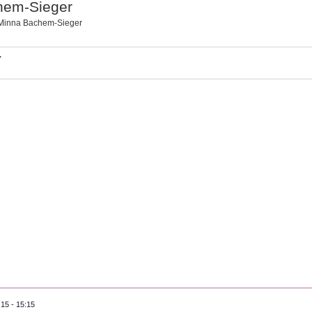
hem-Sieger
Minna Bachem-Sieger
altungen
:15
-
15:15