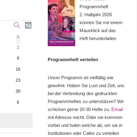
Programmheft
2. Halbjahr 2026
können Sie mit einem
Veranstaltung
Veranstaltungen
SUCHE
MONAT
Mausklick auf das
Ansichten-
Suche
TAG
S
SONNTAG
Heft herunterladen
Navigation
0
2
und
staltungen
Veranstaltungen
0
9
Programmheft verteilen
Ansichten,
staltungen
Veranstaltungen
0
16
Navigation
taltungen
Veranstaltungen
Unser Programm ist vielfältig wie
0
23
gewohnt. Haben Sie Lust und Zeit, uns
taltungen
Veranstaltungen
0
30
bei der Verbreitung des gedruckten
taltungen
Veranstaltungen
Programmheftes zu unterstützen? Wir
0
6
staltungen
Veranstaltungen
schicken gerne 20-30 Hefte zu.
Email
mit Adresse reicht. Oder sie kommen
vorbei und holen welche ab, um sie in
Institutionen oder Cafes zu verteilen