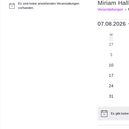
Miriam Hall
Es sind keine anstehenden Veranstaltungen
H
vorhanden.
Veranstaltungen
i
n
w
Veranst
07.08.2026
e
i
Datum
s
M
MONTAG
Kalende
wählen.
0
27
von
Veranstalt
0
3
Veransta
Veranstal
0
10
Veranstalt
0
17
Veranstalt
0
24
Veranstalt
0
31
Veranstalt
Es gibt kein
Hinweis