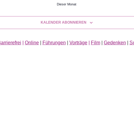
Dieser Monat
KALENDER ABONNIEREN
arrierefrei
|
Online
|
Führungen
|
Vorträge
|
Film
|
Gedenken
|
S