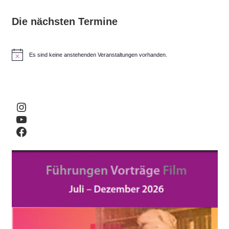
Die nächsten Termine
Es sind keine anstehenden Veranstaltungen vorhanden.
H
i
n
w
e
i
Instagram
s
YouTube
Facebook