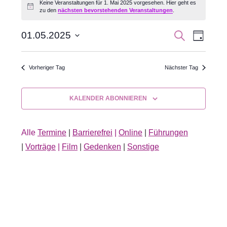
Keine Veranstaltungen für 1. Mai 2025 vorgesehen. Hier geht es
Hinweis
zu den
nächsten bevorstehenden Veranstaltungen
.
für
1.
Veran
Veranst
SUCHE
01.05.2025
TAG
Datum
Ansic
Mai
Suche
wählen.
Navig
Vorheriger Tag
Nächster Tag
2025
und
Ansichte
KALENDER ABONNIEREN
Navigati
Alle
Termine
|
Barrierefrei
|
Online
|
Führungen
|
Vorträge
|
Film
|
Gedenken
|
Sonstige