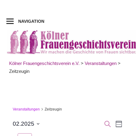
Zum
Inhalt
springen
NAVIGATION
Kölner Frauengeschichtsverein e.V.
>
Veranstaltungen
>
Zeitzeugin
Veranstaltungen
Zeitzeugin
Veran
Veranst
SUCHE
02.2025
WOCHE
Datum
Ansic