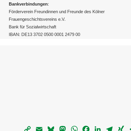
Bankverbindungen
:
Förderverein Freundinnen und Freunde des Kölner
Frauengeschichtsvereins e.V.
Bank für Sozialwirtschaft
IBAN: DE13 3702 0500 0001 2479 00
Copy
Email
Bluesky
Mastodon
WhatsApp
Facebook
LinkedIn
Telegra
X