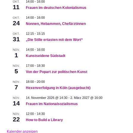
14:00
-
16:00
OKT.
11
Frauen im deutschen Kolonialismus
14:00
-
16:00
OKT.
24
Nonnen, Hebammen, Chefärztinnen
12:15
-
15:15
OKT.
31
„Die Stille ertasten mit dem Wort“
14:00
-
16:00
NOV.
1
Kunstseidene Südstadt
17:00
-
18:30
NOV.
5
Von der Popart zur politischen Kunst
18:00
-
20:00
NOV.
7
Hexenverfolgung in Köln (ausgebucht)
14. November 2026 @ 14:30
-
2. März 2027 @ 16:00
NOV.
14
Frauen im Nationalsozialismus
12:00
-
14:30
NOV.
22
How to Build a Library
Kalender anzeigen