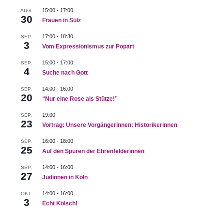
15:00
-
17:00
AUG.
30
Frauen in Sülz
17:00
-
18:30
SEP.
3
Vom Expressionismus zur Popart
15:00
-
17:00
SEP.
4
Suche nach Gott
14:00
-
16:00
SEP.
20
“Nur eine Rose als Stütze!”
19:00
SEP.
23
Vortrag: Unsere Vorgängerinnen: Historikerinnen
16:00
-
18:00
SEP.
25
Auf den Spuren der Ehrenfelderinnen
14:00
-
16:00
SEP.
27
Jüdinnen in Köln
14:00
-
16:00
OKT.
3
Echt Kölsch!