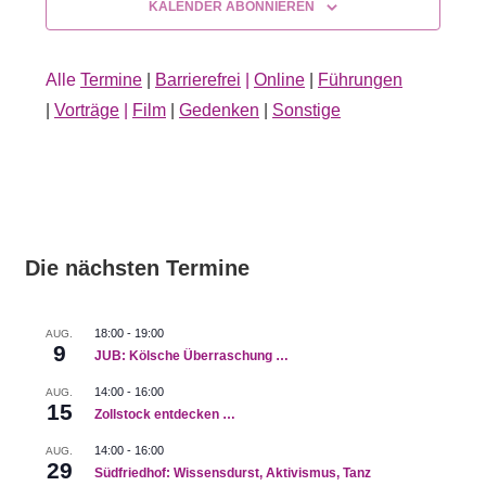
KALENDER ABONNIEREN
Alle
Termine
|
Barrierefrei
|
Online
|
Führungen
|
Vorträge
|
Film
|
Gedenken
|
Sonstige
Die nächsten Termine
18:00
-
19:00
AUG.
9
JUB: Kölsche Überraschung …
14:00
-
16:00
AUG.
15
Zollstock entdecken …
14:00
-
16:00
AUG.
29
Südfriedhof: Wissensdurst, Aktivismus, Tanz