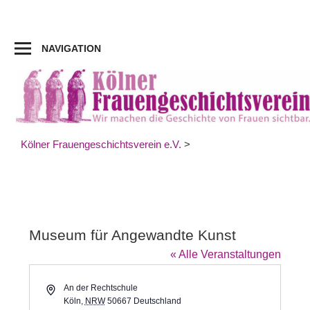
Zum
Inhalt
springen
NAVIGATION
Kölner Frauengeschichtsverein e.V.
>
Museum für Angewandte Kunst
« Alle Veranstaltungen
Adresse
An der Rechtschule
Köln
,
NRW
50667
Deutschland