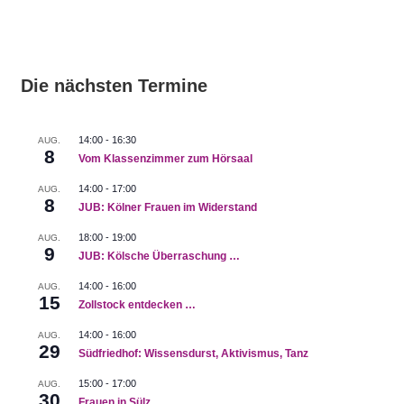
Die nächsten Termine
14:00
-
16:30
AUG.
8
Vom Klassenzimmer zum Hörsaal
14:00
-
17:00
AUG.
8
JUB: Kölner Frauen im Widerstand
18:00
-
19:00
AUG.
9
JUB: Kölsche Überraschung …
14:00
-
16:00
AUG.
15
Zollstock entdecken …
14:00
-
16:00
AUG.
29
Südfriedhof: Wissensdurst, Aktivismus, Tanz
15:00
-
17:00
AUG.
30
Frauen in Sülz