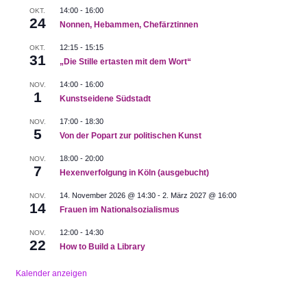
14:00
-
16:00
OKT.
24
Nonnen, Hebammen, Chefärztinnen
12:15
-
15:15
OKT.
31
„Die Stille ertasten mit dem Wort“
14:00
-
16:00
NOV.
1
Kunstseidene Südstadt
17:00
-
18:30
NOV.
5
Von der Popart zur politischen Kunst
18:00
-
20:00
NOV.
7
Hexenverfolgung in Köln (ausgebucht)
14. November 2026 @ 14:30
-
2. März 2027 @ 16:00
NOV.
14
Frauen im Nationalsozialismus
12:00
-
14:30
NOV.
22
How to Build a Library
Kalender anzeigen