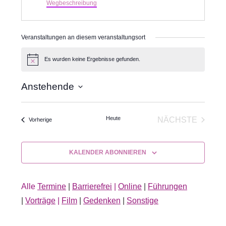
Wegbeschreibung
Veranstaltungen an diesem veranstaltungsort
Es wurden keine Ergebnisse gefunden.
Hinweis
Anstehende
Datum
wählen.
Heute
NÄCHSTE
Veranstaltungen
Vorherige
VERANSTA
KALENDER ABONNIEREN
Alle
Termine
|
Barrierefrei
|
Online
|
Führungen
|
Vorträge
|
Film
|
Gedenken
|
Sonstige