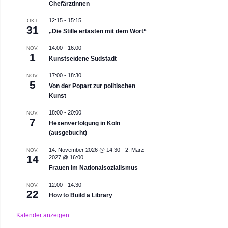
Chefärztinnen
12:15
-
15:15
OKT.
31
„Die Stille ertasten mit dem Wort“
14:00
-
16:00
NOV.
1
Kunstseidene Südstadt
17:00
-
18:30
NOV.
5
Von der Popart zur politischen
Kunst
18:00
-
20:00
NOV.
7
Hexenverfolgung in Köln
(ausgebucht)
14. November 2026 @ 14:30
-
2. März
NOV.
14
2027 @ 16:00
Frauen im Nationalsozialismus
12:00
-
14:30
NOV.
22
How to Build a Library
Kalender anzeigen