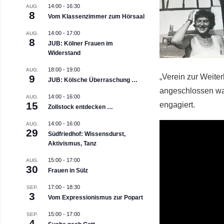
14:00
-
16:30
AUG.
8
Vom Klassenzimmer zum Hörsaal
14:00
-
17:00
AUG.
8
JUB: Kölner Frauen im
Widerstand
18:00
-
19:00
AUG.
„Verein zur Weiter
9
JUB: Kölsche Überraschung …
angeschlossen war
14:00
-
16:00
AUG.
15
engagiert.
Zollstock entdecken …
14:00
-
16:00
AUG.
29
Südfriedhof: Wissensdurst,
Aktivismus, Tanz
15:00
-
17:00
AUG.
30
Frauen in Sülz
17:00
-
18:30
SEP.
3
Vom Expressionismus zur Popart
15:00
-
17:00
SEP.
4