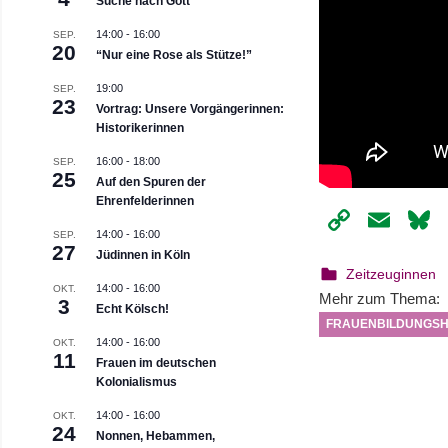
Suche nach Gott
14:00
-
16:00
SEP.
20
“Nur eine Rose als Stütze!”
19:00
SEP.
23
Vortrag: Unsere Vorgängerinnen:
Historikerinnen
16:00
-
18:00
SEP.
25
Auf den Spuren der
Ehrenfelderinnen
Copy
Ema
14:00
-
16:00
SEP.
Link
27
Jüdinnen in Köln
20. Dezember 
webmam
Zeitzeuginnen
14:00
-
16:00
OKT.
Mehr zum Thema:
3
Echt Kölsch!
FRAUENBILDUNGSH
14:00
-
16:00
OKT.
11
Frauen im deutschen
Kolonialismus
14:00
-
16:00
OKT.
24
Nonnen, Hebammen,