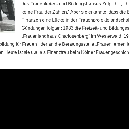
des Frauenferien- und Bildungshauses Zülpich . „Ich
keine Frau der Zahlen.” Aber sie erkannte, dass die 
Finanzen eine Lücke in der Frauenprojektelandschaf
Gündungen folgten: 1983 die Freizeit- und Bildungss
„Frauenlandhaus Charlottenberg“ im Westerwald, 1
bildung für Frauen“, der an die Beratungsstelle „Frauen lernen 
. Heute ist sie u.a. als Finanzfrau beim Kölner Frauengeschich