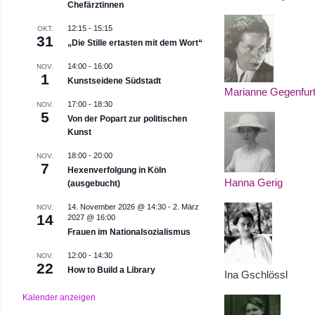
Chefärztinnen
12:15
-
15:15
OKT.
31
„Die Stille ertasten mit dem Wort“
14:00
-
16:00
NOV.
1
Kunstseidene Südstadt
Marianne Gegenfur
17:00
-
18:30
NOV.
5
Von der Popart zur politischen
Kunst
18:00
-
20:00
NOV.
7
Hexenverfolgung in Köln
Hanna Gerig
(ausgebucht)
14. November 2026 @ 14:30
-
2. März
NOV.
14
2027 @ 16:00
Frauen im Nationalsozialismus
12:00
-
14:30
NOV.
22
How to Build a Library
Ina Gschlössl
Kalender anzeigen