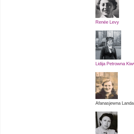
Renée Levy
Lidija Petrowna Ki
Afanasjewna Landa