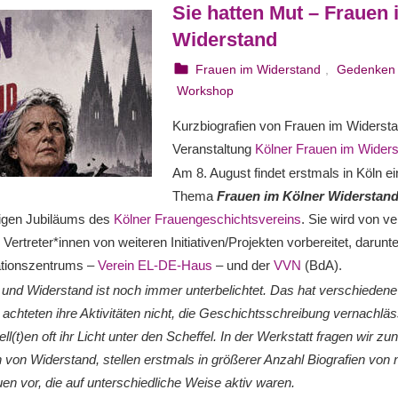
Sie hatten Mut – Frauen
Widerstand
6. Juli 2026
webmam
Frauen im Widerstand
,
Gedenken
Workshop
Kurzbiografien von Frauen im Widersta
Veranstaltung
Kölner Frauen im Wider
Am 8. August findet erstmals in Köln e
Thema
Frauen im Kölner Widerstan
rigen Jubiläums des
Kölner Frauengeschichtsvereins
. Sie wird von v
Vertreter*innen von weiteren Initiativen/Projekten vorbereitet, darun
tionszentrums –
Verein EL-DE-Haus
– und der
VVN
(BdA).
nd Widerstand ist noch immer unterbelichtet. Das hat verschiedene
, achteten ihre Aktivitäten nicht, die Geschichtsschreibung vernachlä
ell(t)en oft ihr Licht unter den Scheffel. In der Werkstatt fragen wir z
n von Widerstand, stellen erstmals in größerer Anzahl Biografien vo
en vor, die auf unterschiedliche Weise aktiv waren.