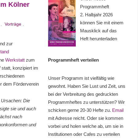
 im Kölner
Programmheft
2. Halbjahr 2026
können Sie mit einem
,
Vorträge
,
Mausklick auf das
Heft herunterladen
nd zur
stand
ine
Werkstatt
zum
Programmheft verteilen
d
statt, konzipiert im
erschiedenen
Unser Programm ist vielfältig wie
ter dem Förderverein
gewohnt. Haben Sie Lust und Zeit, uns
bei der Verbreitung des gedruckten
 Ursachen: Die
Programmheftes zu unterstützen? Wir
ssigte sie und auch
schicken gerne 20-30 Hefte zu.
Email
unächst nach
mit Adresse reicht. Oder sie kommen
n nonkonformen und
vorbei und holen welche ab, um sie in
Institutionen oder Cafes zu verteilen