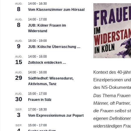
14:00
-
16:30
AUG.
8
Vom Klassenzimmer zum Hörsaal
14:00
-
17:00
AUG.
8
JUB: Kölner Frauen im
Widerstand
18:00
-
19:00
AUG.
9
JUB: Kölsche Überraschung …
14:00
-
16:00
AUG.
15
Zollstock entdecken …
Kontext des 40-jäh
14:00
-
16:00
AUG.
29
Südfriedhof: Wissensdurst,
Einzelpersonen und 
Aktivismus, Tanz
des NS-Dokumenta
15:00
-
17:00
AUG.
Das Thema Frauen u
30
Frauen in Sülz
Männer, oft Partner
17:00
-
18:30
SEP.
die Frauen selbst st
3
Vom Expressionismus zur Popart
eigenen Definitione
widerständigen Frau
15:00
-
17:00
SEP.
4