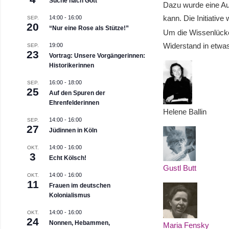
Suche nach Gott
Dazu wurde eine Aus
kann. Die Initiativ
14:00
-
16:00
SEP.
20
“Nur eine Rose als Stütze!”
Um die Wissenlücke 
Widerstand in etwas
19:00
SEP.
23
Vortrag: Unsere Vorgängerinnen:
Historikerinnen
16:00
-
18:00
SEP.
25
Auf den Spuren der
Ehrenfelderinnen
Helene Ballin
14:00
-
16:00
SEP.
27
Jüdinnen in Köln
14:00
-
16:00
OKT.
3
Echt Kölsch!
Gustl Butt
14:00
-
16:00
OKT.
11
Frauen im deutschen
Kolonialismus
14:00
-
16:00
OKT.
24
Nonnen, Hebammen,
Maria Fensky