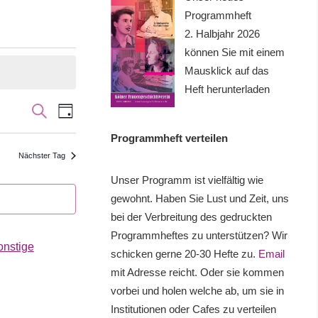
Programmheft
2. Halbjahr 2026
können Sie mit einem
Mausklick auf das
Heft herunterladen
Veranstaltung
Veranstaltungen
SUCHE
TAG
Ansichten-
Suche
Programmheft verteilen
Navigation
Nächster Tag
und
Unser Programm ist vielfältig wie
Ansichten,
gewohnt. Haben Sie Lust und Zeit, uns
bei der Verbreitung des gedruckten
Navigation
Programmheftes zu unterstützen? Wir
onstige
schicken gerne 20-30 Hefte zu.
Email
mit Adresse reicht. Oder sie kommen
vorbei und holen welche ab, um sie in
Institutionen oder Cafes zu verteilen