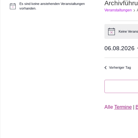
Archivführ
Es sind keine anstehenden Veranstaltungen
H
vorhanden.
Veranstaltungen
i
n
w
Veranst
e
i
Keine Verans
Hinweis
s
für
06.08.2026
6.
Datum
August
wählen.
Vorheriger Tag
2026
Alle
Termine
|
B