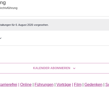
ung
Archivführung
altungen
taltungen für 6. August 2026 vorgesehen.
KALENDER ABONNIEREN
arrierefrei
|
Online
|
Führungen
|
Vorträge
|
Film
|
Gedenken
|
S