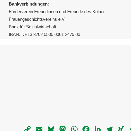
Bankverbindungen
:
Förderverein Freundinnen und Freunde des Kölner
Frauengeschichtsvereins e.V.
Bank für Sozialwirtschaft
IBAN: DE13 3702 0500 0001 2479 00
Copy
Email
Bluesky
Mastodon
WhatsApp
Facebook
LinkedIn
Telegra
X