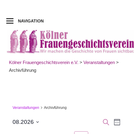
Zum
Inhalt
springen
NAVIGATION
Kölner Frauengeschichtsverein e.V.
>
Veranstaltungen
>
Archivführung
Veranstaltungen
Archivführung
Veran
Veranst
SUCHE
08.2026
WOCHE
Datum
Ansic