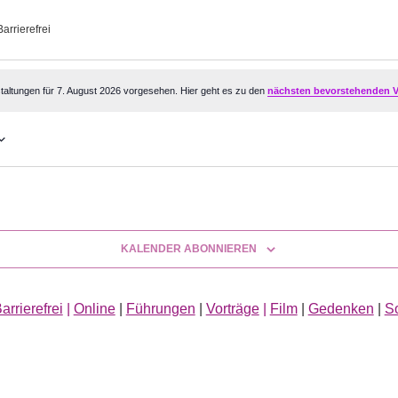
Barrierefrei
altungen
taltungen für 7. August 2026 vorgesehen. Hier geht es zu den
nächsten bevorstehenden V
KALENDER ABONNIEREN
arrierefrei
|
Online
|
Führungen
|
Vorträge
|
Film
|
Gedenken
|
S