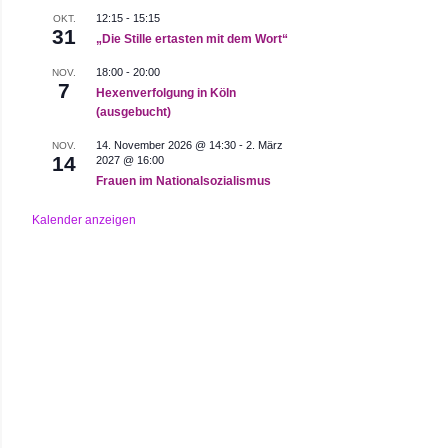
12:15
-
15:15
OKT.
31
„Die Stille ertasten mit dem Wort“
18:00
-
20:00
NOV.
7
Hexenverfolgung in Köln
(ausgebucht)
14. November 2026 @ 14:30
-
2. März
NOV.
14
2027 @ 16:00
Frauen im Nationalsozialismus
Kalender anzeigen