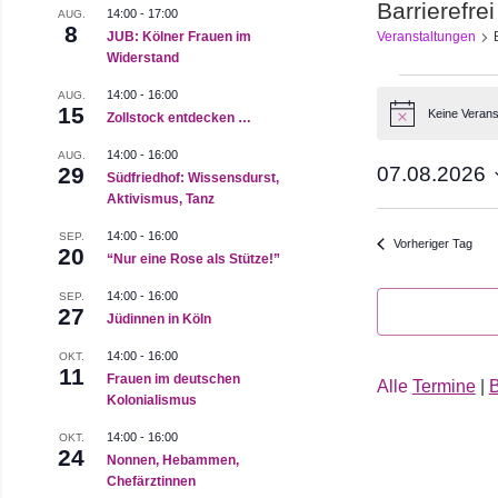
Barrierefrei
14:00
-
17:00
AUG.
8
JUB: Kölner Frauen im
Veranstaltungen
Widerstand
Veranst
14:00
-
16:00
AUG.
15
Keine Verans
Zollstock entdecken …
Hinweis
für
14:00
-
16:00
AUG.
29
07.08.2026
7.
Südfriedhof: Wissensdurst,
Aktivismus, Tanz
Datum
August
wählen.
14:00
-
16:00
SEP.
Vorheriger Tag
20
“Nur eine Rose als Stütze!”
2026
14:00
-
16:00
SEP.
27
Jüdinnen in Köln
14:00
-
16:00
OKT.
11
Frauen im deutschen
Alle
Termine
|
B
Kolonialismus
14:00
-
16:00
OKT.
24
Nonnen, Hebammen,
Chefärztinnen