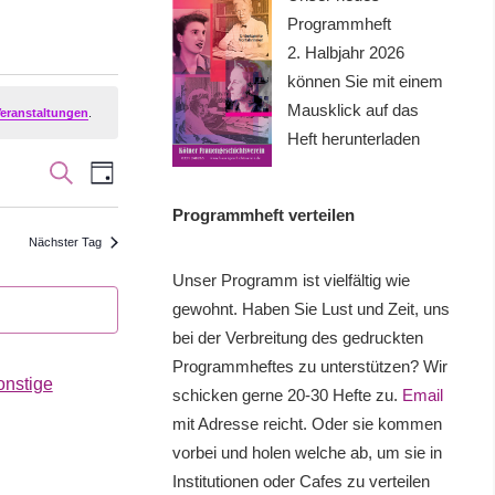
Programmheft
2. Halbjahr 2026
können Sie mit einem
Mausklick auf das
eranstaltungen
.
Heft herunterladen
Veranstaltung
Veranstaltungen
SUCHE
TAG
Ansichten-
Suche
Programmheft verteilen
Navigation
Nächster Tag
und
Unser Programm ist vielfältig wie
Ansichten,
gewohnt. Haben Sie Lust und Zeit, uns
bei der Verbreitung des gedruckten
Navigation
Programmheftes zu unterstützen? Wir
onstige
schicken gerne 20-30 Hefte zu.
Email
mit Adresse reicht. Oder sie kommen
vorbei und holen welche ab, um sie in
Institutionen oder Cafes zu verteilen