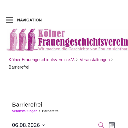
Zum
Inhalt
springen
NAVIGATION
Kölner Frauengeschichtsverein e.V.
>
Veranstaltungen
>
Barrierefrei
Barrierefrei
Veranstaltungen
Barrierefrei
Veran
Veranstaltungen
Veranst
SUCHE
06.08.2026
MONAT