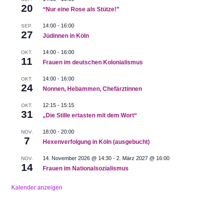
20
“Nur eine Rose als Stütze!”
14:00
-
16:00
SEP.
27
Jüdinnen in Köln
14:00
-
16:00
OKT.
11
Frauen im deutschen Kolonialismus
14:00
-
16:00
OKT.
24
Nonnen, Hebammen, Chefärztinnen
12:15
-
15:15
OKT.
31
„Die Stille ertasten mit dem Wort“
18:00
-
20:00
NOV.
7
Hexenverfolgung in Köln (ausgebucht)
14. November 2026 @ 14:30
-
2. März 2027 @ 16:00
NOV.
14
Frauen im Nationalsozialismus
Kalender anzeigen