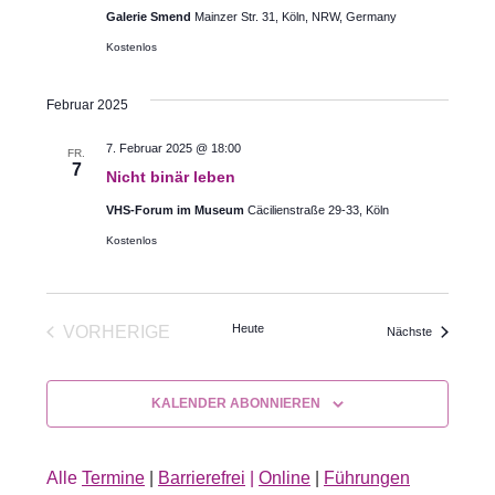
Galerie Smend
Mainzer Str. 31, Köln, NRW, Germany
Kostenlos
Februar 2025
7. Februar 2025 @ 18:00
FR.
7
Nicht binär leben
VHS-Forum im Museum
Cäcilienstraße 29-33, Köln
Kostenlos
Heute
VORHERIGE
Veranstaltu
Nächste
VERANSTALTUNGEN
KALENDER ABONNIEREN
Alle
Termine
|
Barrierefrei
|
Online
|
Führungen