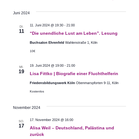
Datum
Ansic
Suche
Juni 2024
wählen.
Navig
und
11. Juni 2024 @ 19:30
-
21:00
DI.
11
Ansichte
“Die unendliche Lust am Leben”. Lesung
Buchsalon Ehrenfeld
Wahlenstraße 1, Köln
Navigati
10€
19. Juni 2024 @ 19:00
-
21:00
MI.
19
Lisa Fittko | Biografie einer Fluchthelferin
Friedensbildungswerk Köln
Obenmarspforten 9-11, Köln
Kostenlos
November 2024
17. November 2024 @ 16:00
SO.
17
Alisa Weil – Deutschland, Palästina und
zurück