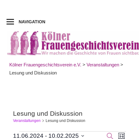
Zum
Inhalt
springen
NAVIGATION
Kölner Frauengeschichtsverein e.V.
>
Veranstaltungen
>
Lesung und Diskussion
Lesung und Diskussion
Veranstaltungen
Lesung und Diskussion
Veran
Veranstaltungen
Veranst
SUCHE
11.06.2024
 - 
10.02.2025
LISTE