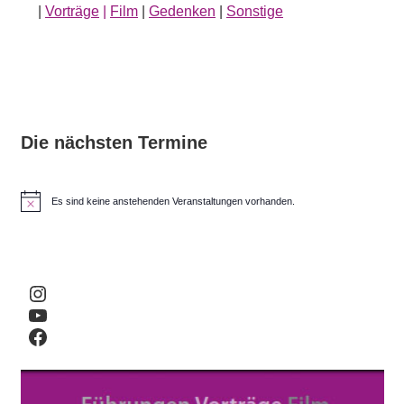
|
Vorträge
|
Film
|
Gedenken
|
Sonstige
Die nächsten Termine
Es sind keine anstehenden Veranstaltungen vorhanden.
H
i
n
w
e
i
Instagram
s
YouTube
Facebook