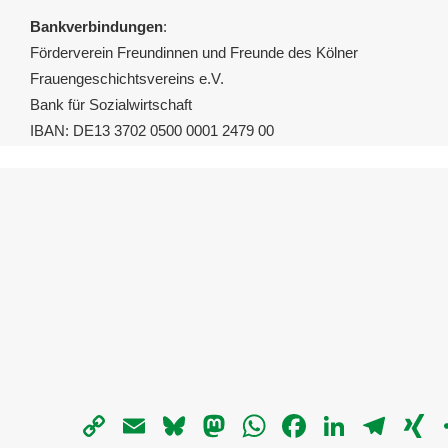
Bankverbindungen
:
Förderverein Freundinnen und Freunde des Kölner
Frauengeschichtsvereins e.V.
Bank für Sozialwirtschaft
IBAN: DE13 3702 0500 0001 2479 00
Copy
Email
Bluesky
Mastodon
WhatsApp
Facebook
LinkedIn
Telegra
X
Link