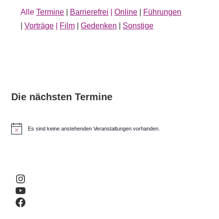
Alle
Termine
|
Barrierefrei
|
Online
|
Führungen
|
Vorträge
|
Film
|
Gedenken
|
Sonstige
Die nächsten Termine
Es sind keine anstehenden Veranstaltungen vorhanden.
H
i
n
w
e
i
Instagram
s
YouTube
Facebook