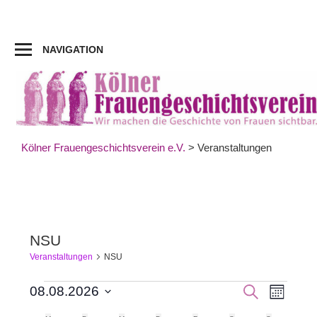
Zum
Inhalt
springen
NAVIGATION
Kölner Frauengeschichtsverein e.V.
>
Veranstaltungen
NSU
Veranstaltungen
NSU
Veran
Veranstaltungen
Veranst
SUCHE
08.08.2026
MONAT
Datum
Ansic