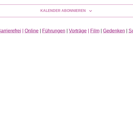
KALENDER ABONNIEREN
arrierefrei
|
Online
|
Führungen
|
Vorträge
|
Film
|
Gedenken
|
S