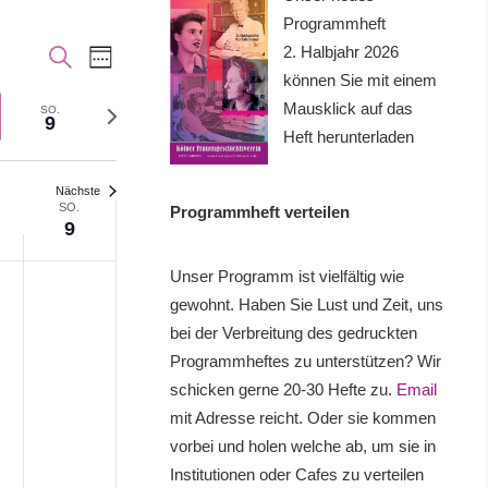
Programmheft
2. Halbjahr 2026
Veranstaltung
Veranstaltungen
SUCHE
WOCHE
können Sie mit einem
Ansichten-
Suche
Mausklick auf das
Nächste
SO.
9
Navigation
Heft herunterladen
und
Woche
Ansichten,
Nächste
SO.
Programmheft verteilen
Navigation
9
ag,
Sonntag,
Keine
Unser Programm ist vielfältig wie
gewohnt. Haben Sie Lust und Zeit, uns
ltungen
Veranstaltungen
t
August
bei der Verbreitung des gedruckten
an
9,
Programmheftes zu unterstützen? Wir
diesem
2026
schicken gerne 20-30 Hefte zu.
Email
Tag.
mit Adresse reicht. Oder sie kommen
vorbei und holen welche ab, um sie in
Institutionen oder Cafes zu verteilen