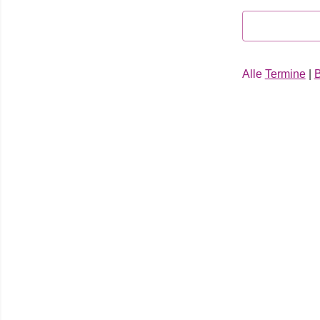
14:00
15:00
Alle
Termine
|
B
16:00
17:00
18:00
19:00
20:00
21:00
22:00