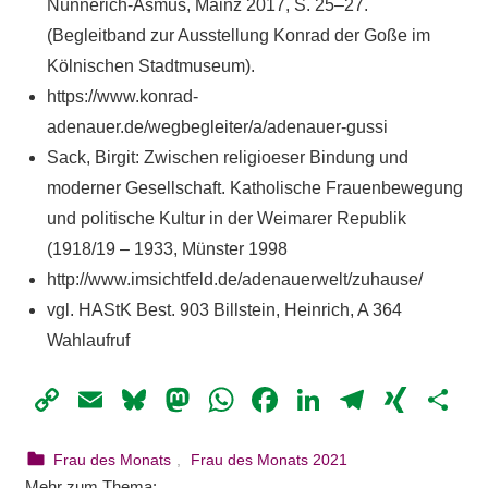
Nünnerich-Asmus, Mainz 2017, S. 25–27.
(Begleitband zur Ausstellung Konrad der Goße im
Kölnischen Stadtmuseum).
https://www.konrad-
adenauer.de/wegbegleiter/a/adenauer-gussi
Sack, Birgit: Zwischen religioeser Bindung und
moderner Gesellschaft. Katholische Frauenbewegung
und politische Kultur in der Weimarer Republik
(1918/19 – 1933, Münster 1998
http://www.imsichtfeld.de/adenauerwelt/zuhause/
vgl. HAStK Best. 903 Billstein, Heinrich, A 364
Wahlaufruf
Copy
Email
Bluesky
Mastodon
WhatsApp
Facebook
LinkedIn
Telegr
XIN
Te
Link
1. März 2021
webmam
Frau des Monats
,
Frau des Monats 2021
Mehr zum Thema: