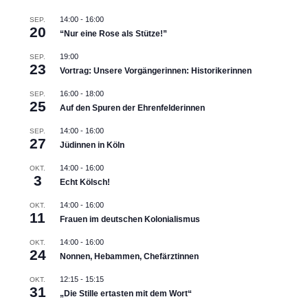
14:00
-
16:00
SEP.
20
“Nur eine Rose als Stütze!”
19:00
SEP.
23
Vortrag: Unsere Vorgängerinnen: Historikerinnen
16:00
-
18:00
SEP.
25
Auf den Spuren der Ehrenfelderinnen
14:00
-
16:00
SEP.
27
Jüdinnen in Köln
14:00
-
16:00
OKT.
3
Echt Kölsch!
14:00
-
16:00
OKT.
11
Frauen im deutschen Kolonialismus
14:00
-
16:00
OKT.
24
Nonnen, Hebammen, Chefärztinnen
12:15
-
15:15
OKT.
31
„Die Stille ertasten mit dem Wort“