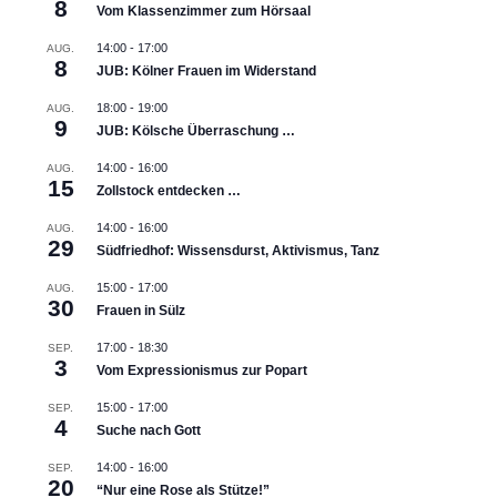
8
Vom Klassenzimmer zum Hörsaal
14:00
-
17:00
AUG.
8
JUB: Kölner Frauen im Widerstand
18:00
-
19:00
AUG.
9
JUB: Kölsche Überraschung …
14:00
-
16:00
AUG.
15
Zollstock entdecken …
14:00
-
16:00
AUG.
29
Südfriedhof: Wissensdurst, Aktivismus, Tanz
15:00
-
17:00
AUG.
30
Frauen in Sülz
17:00
-
18:30
SEP.
3
Vom Expressionismus zur Popart
15:00
-
17:00
SEP.
4
Suche nach Gott
14:00
-
16:00
SEP.
20
“Nur eine Rose als Stütze!”