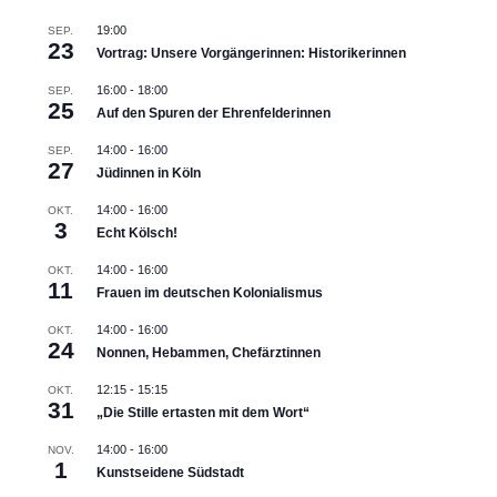
19:00
SEP.
23
Vortrag: Unsere Vorgängerinnen: Historikerinnen
16:00
-
18:00
SEP.
25
Auf den Spuren der Ehrenfelderinnen
14:00
-
16:00
SEP.
27
Jüdinnen in Köln
14:00
-
16:00
OKT.
3
Echt Kölsch!
14:00
-
16:00
OKT.
11
Frauen im deutschen Kolonialismus
14:00
-
16:00
OKT.
24
Nonnen, Hebammen, Chefärztinnen
12:15
-
15:15
OKT.
31
„Die Stille ertasten mit dem Wort“
14:00
-
16:00
NOV.
1
Kunstseidene Südstadt