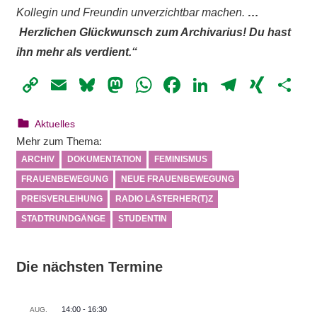
Kollegin und Freundin unverzichtbar machen.
…
Herzlichen Glückwunsch zum Archivarius! Du hast
ihn mehr als verdient.“
Copy
Email
Bluesky
Mastodon
WhatsApp
Facebook
LinkedIn
Telegr
XIN
Te
Link
14. März 2024
webmam
Aktuelles
Mehr zum Thema:
ARCHIV
DOKUMENTATION
FEMINISMUS
FRAUENBEWEGUNG
NEUE FRAUENBEWEGUNG
PREISVERLEIHUNG
RADIO LÄSTERHER(T)Z
STADTRUNDGÄNGE
STUDENTIN
Die nächsten Termine
14:00
-
16:30
AUG.